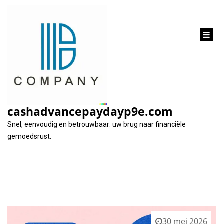
inhoud
gaan
Tag:
offertes vergelijken
cashadvancepaydayp9e.com
Snel, eenvoudig en betrouwbaar: uw brug naar financiële
gemoedsrust.
30 mei 2026