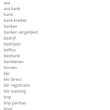
axa
axa bank
bank
bank krediet
banken
banken vergelijken
bedrijf
bedrijven
belfius
beobank
berekenen
binnen
bkr
bkr direct
bkr registratie
bkr toetsing
bnp
bnp paribas
boot