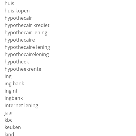
huis
huis kopen
hypothecair
hypothecair krediet
hypothecair lening
hypothecaire
hypothecaire lening
hypothecairelening
hypotheek
hypotheekrente
ing
ing bank
ing nl
ingbank
internet lening
jaar
kbc
keuken
kind