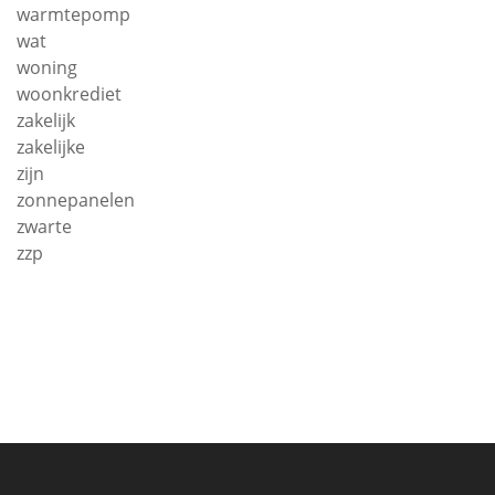
warmtepomp
wat
woning
woonkrediet
zakelijk
zakelijke
zijn
zonnepanelen
zwarte
zzp