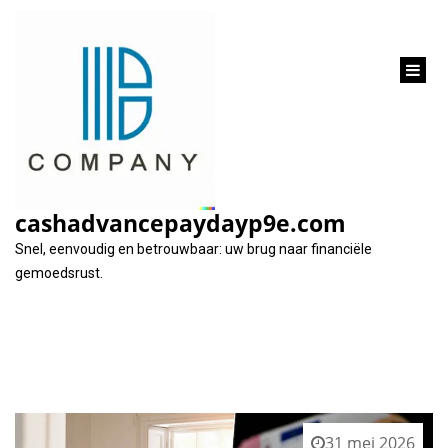
inhoud
gaan
Tag:
makelaarskosten
cashadvancepaydayp9e.com
Snel, eenvoudig en betrouwbaar: uw brug naar financiële
gemoedsrust.
31 mei 2026