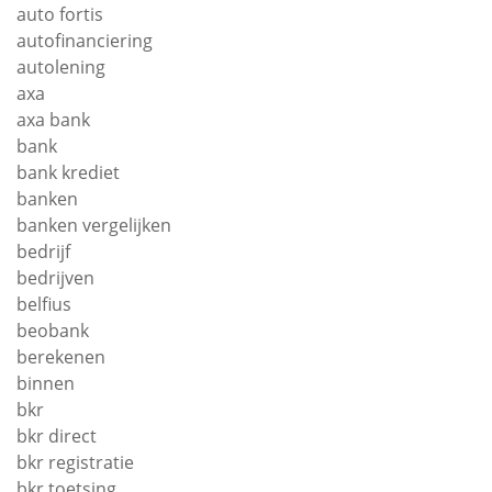
auto fortis
autofinanciering
autolening
axa
axa bank
bank
bank krediet
banken
banken vergelijken
bedrijf
bedrijven
belfius
beobank
berekenen
binnen
bkr
bkr direct
bkr registratie
bkr toetsing