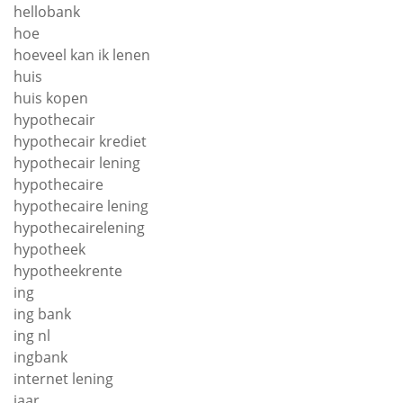
hellobank
hoe
hoeveel kan ik lenen
huis
huis kopen
hypothecair
hypothecair krediet
hypothecair lening
hypothecaire
hypothecaire lening
hypothecairelening
hypotheek
hypotheekrente
ing
ing bank
ing nl
ingbank
internet lening
jaar