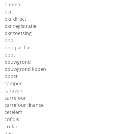
binnen
bkr
bkr direct
bkr registratie
bkr toetsing
bnp
bnp paribas
boot
bouwgrond
bouwgrond kopen
bpost
camper
caravan
carrefour
carrefour finance
cetelem
cofidis
crelan
dag