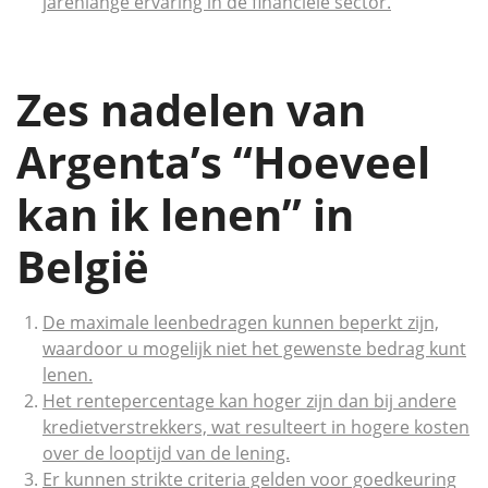
jarenlange ervaring in de financiële sector.
Zes nadelen van
Argenta’s “Hoeveel
kan ik lenen” in
België
De maximale leenbedragen kunnen beperkt zijn,
waardoor u mogelijk niet het gewenste bedrag kunt
lenen.
Het rentepercentage kan hoger zijn dan bij andere
kredietverstrekkers, wat resulteert in hogere kosten
over de looptijd van de lening.
Er kunnen strikte criteria gelden voor goedkeuring