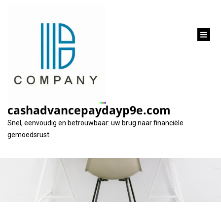
inhoud
gaan
Hoeveel kan ik lenen
en wat zijn de
cashadvancepaydayp9e.com
voorwaarden?
Snel, eenvoudig en betrouwbaar: uw brug naar financiële
gemoedsrust.