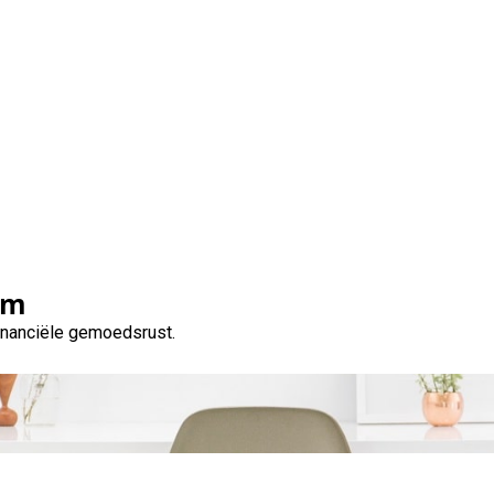
ng simulatie: Bereken u
erplichtingen met gem
om
financiële gemoedsrust.