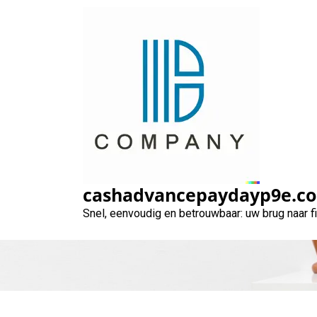
Naar
de
inhoud
gaan
Crelan leni
v
cashadvancepaydayp9e.c
Snel, eenvoudig en betrouwbaar: uw brug naar 