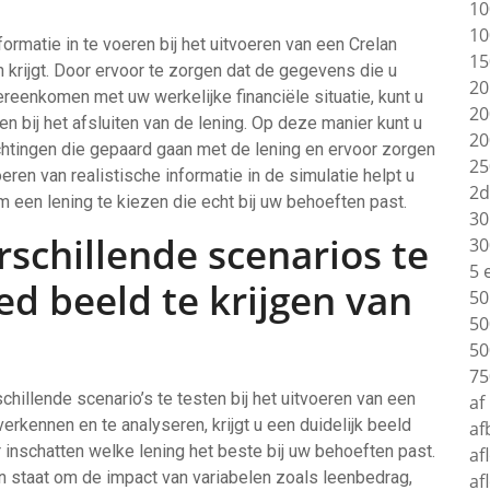
10
10
ormatie in te voeren bij het uitvoeren van een Crelan
15
n krijgt. Door ervoor te zorgen dat de gegevens die u
20
vereenkomen met uw werkelijke financiële situatie, kunt u
20
n bij het afsluiten van de lening. Op deze manier kunt u
20
chtingen die gepaard gaan met de lening en ervoor zorgen
25
ren van realistische informatie in de simulatie helpt u
2d
en lening te kiezen die echt bij uw behoeften past.
30
schillende scenarios te
30
5 
ed beeld te krijgen van
50
50
50
75
chillende scenario’s te testen bij het uitvoeren van een
af
verkennen en te analyseren, krijgt u een duidelijk beeld
af
 inschatten welke lening het beste bij uw behoeften past.
af
in staat om de impact van variabelen zoals leenbedrag,
af