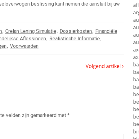
 weloverwogen beslissing kunt nemen die aansluit bij uw
af
ar
au
au
n
,
Crelan Lening Simulatie
,
Dossierkosten
,
Financiële
au
delijkse Aflossingen
,
Realistische Informatie
,
au
gen
,
Voorwaarden
ax
ax
ba
Volgend artikel
ba
ba
ba
be
be
be
te velden zijn gemarkeerd met
*
be
be
bi