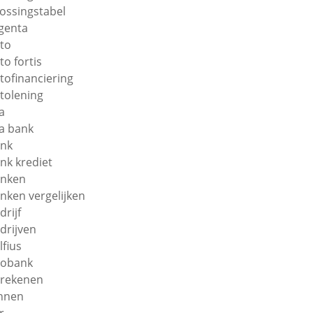
lossingstabel
genta
to
to fortis
tofinanciering
tolening
a
a bank
nk
nk krediet
nken
nken vergelijken
drijf
drijven
lfius
obank
rekenen
nnen