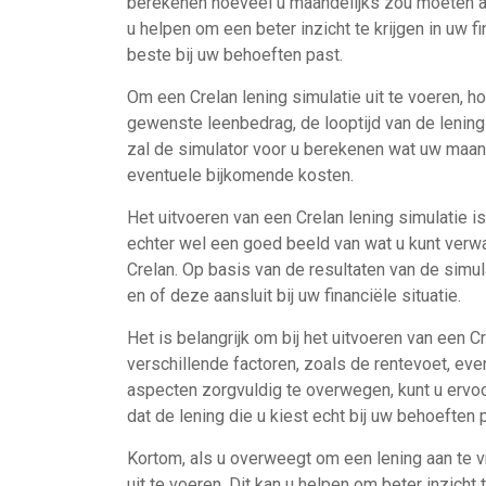
berekenen hoeveel u maandelijks zou moeten af
u helpen om een beter inzicht te krijgen in uw f
beste bij uw behoeften past.
Om een Crelan lening simulatie uit te voeren, ho
gewenste leenbedrag, de looptijd van de lening
zal de simulator voor u berekenen wat uw maand
eventuele bijkomende kosten.
Het uitvoeren van een Crelan lening simulatie is 
echter wel een goed beeld van wat u kunt verwac
Crelan. Op basis van de resultaten van de simula
en of deze aansluit bij uw financiële situatie.
Het is belangrijk om bij het uitvoeren van een 
verschillende factoren, zoals de rentevoet, eve
aspecten zorgvuldig te overwegen, kunt u erv
dat de lening die u kiest echt bij uw behoeften 
Kortom, als u overweegt om een lening aan te vr
uit te voeren. Dit kan u helpen om beter inzicht 