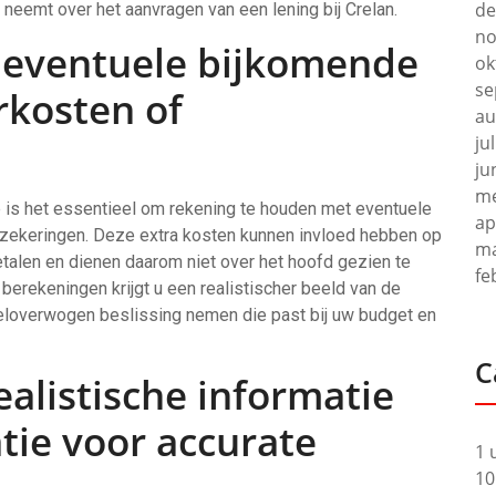
de
 neemt over het aanvragen van een lening bij Crelan.
no
 eventuele bijkomende
ok
se
rkosten of
au
ju
ju
me
ie is het essentieel om rekening te houden met eventuele
ap
rzekeringen. Deze extra kosten kunnen invloed hebben op
ma
betalen en dienen daarom niet over het hoofd gezien te
fe
erekeningen krijgt u een realistischer beeld van de
weloverwogen beslissing nemen die past bij uw budget en
C
ealistische informatie
atie voor accurate
1 
10