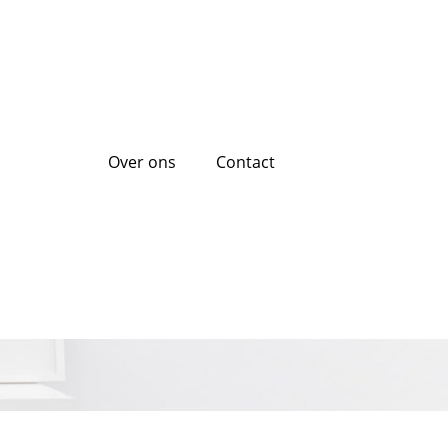
Over ons
Contact
w financiële
ak