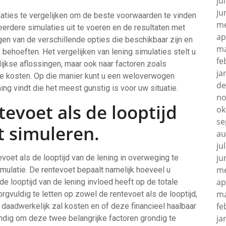
ju
ju
laties te vergelijken om de beste voorwaarden te vinden
me
eerdere simulaties uit te voeren en de resultaten met
ap
jgen van de verschillende opties die beschikbaar zijn en
ma
e behoeften. Het vergelijken van lening simulaties stelt u
fe
lijkse aflossingen, maar ook naar factoren zoals
ja
de kosten. Op die manier kunt u een weloverwogen
de
ng vindt die het meest gunstig is voor uw situatie.
no
tevoet als de looptijd
ok
se
t simuleren.
au
ju
ju
voet als de looptijd van de lening in overweging te
me
imulatie. De rentevoet bepaalt namelijk hoeveel u
ap
l de looptijd van de lening invloed heeft op de totale
ma
gvuldig te letten op zowel de rentevoet als de looptijd,
fe
 daadwerkelijk zal kosten en of deze financieel haalbaar
ja
andig om deze twee belangrijke factoren grondig te