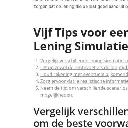
zorgen dat de lening die u kiest goed aansluit bi
Vijf Tips voor ee
Lening Simulati
Vergelijk verschillende lening simulatie
Let op zowel de rentevoet als de looptijd
Houd rekening met eventuele bijkomende
Zorg ervoor dat je realistische informati
Neem de tijd om verschillende scenarios 
mogelijkheden.
Vergelijk verschille
om de beste voorwa