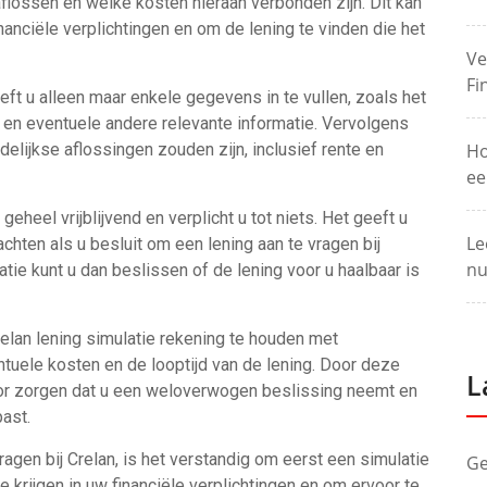
lossen en welke kosten hieraan verbonden zijn. Dit kan
inanciële verplichtingen en om de lening te vinden die het
Ve
Fi
eft u alleen maar enkele gegevens in te vullen, zoals het
 en eventuele andere relevante informatie. Vervolgens
elijkse aflossingen zouden zijn, inclusief rente en
Ho
ee
geheel vrijblijvend en verplicht u tot niets. Het geeft u
Le
hten als u besluit om een lening aan te vragen bij
nu
tie kunt u dan beslissen of de lening voor u haalbaar is
Crelan lening simulatie rekening te houden met
ntuele kosten en de looptijd van de lening. Door deze
L
oor zorgen dat u een weloverwogen beslissing neemt en
past.
agen bij Crelan, is het verstandig om eerst een simulatie
Ge
te krijgen in uw financiële verplichtingen en om ervoor te