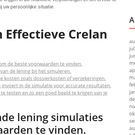
j uw persoonlijke situatie.
A
n Effectieve Crelan
au
e
ju
ju
me
s om de beste voorwaarden te vinden.
ap
 van de lening bij het simuleren.
ma
 kosten zoals dossierkosten of verzekeringen.
fe
e invoert in de simulatie voor accurate resultaten.
ja
te testen en zo een goed beeld te krijgen van je
de
no
nde lening simulaties
ok
se
arden te vinden.
au