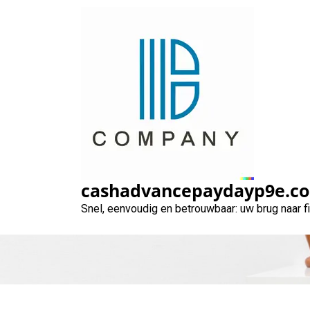
Naar
de
inhoud
gaan
Hoe een Bankl
cashadvancepaydayp9e.c
Snel, eenvoudig en betrouwbaar: uw brug naar 