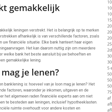
10
kt gemakkelijk
10
10
15
20
kelijk leningen verstrekt. Het is belangrijk op te merken
20
strekken afhankelijk is van verschillende factoren, zoals
20
 uw financiële situatie. Elke bank hanteert haar eigen
25
leningaanvragen. Het kan daarom nuttig zijn om meerdere
2d
er welke bank het beste aansluit bij uw behoeften en
30
en gemakkelijke lening.
30
5 
 mag je lenen?
50
50
n banklening is: hoeveel van je loon mag je lenen? Het
50
nde factoren, waaronder je inkomen, uitgaven en de
75
er het algemeen raden financiële experts aan om niet
af
en te besteden aan leningen, inclusief hypotheeklasten.
af
anciële ruimte overhoudt voor andere kosten en
af