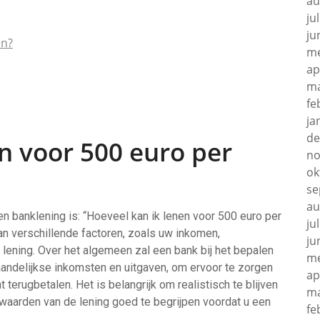
au
ju
ju
en?
me
ap
ma
fe
ja
de
n voor 500 euro per
no
ok
se
au
n banklening is: “Hoeveel kan ik lenen voor 500 euro per
ju
an verschillende factoren, zoals uw inkomen,
ju
lening. Over het algemeen zal een bank bij het bepalen
me
ndelijkse inkomsten en uitgaven, om ervoor te zorgen
ap
terugbetalen. Het is belangrijk om realistisch te blijven
ma
waarden van de lening goed te begrijpen voordat u een
fe