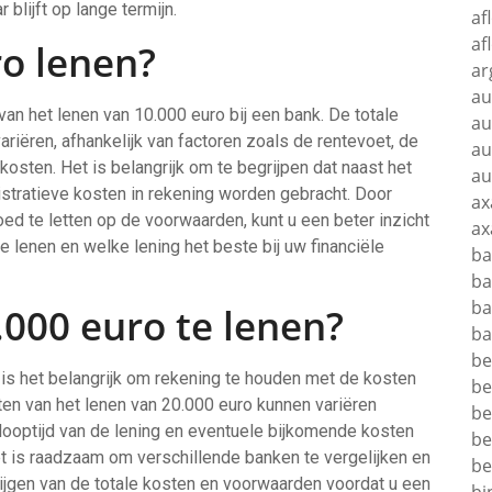
 blijft op lange termijn.
af
af
ro lenen?
ar
au
an het lenen van 10.000 euro bij een bank. De totale
au
riëren, afhankelijk van factoren zoals de rentevoet, de
au
kosten. Het is belangrijk om te begrijpen dat naast het
au
stratieve kosten in rekening worden gebracht. Door
ax
oed te letten op de voorwaarden, kunt u een beter inzicht
ax
e lenen en welke lening het beste bij uw financiële
ba
ba
ba
000 euro te lenen?
ba
be
is het belangrijk om rekening te houden met de kosten
be
ten van het lenen van 20.000 euro kunnen variëren
be
 looptijd van de lening en eventuele bijkomende kosten
be
t is raadzaam om verschillende banken te vergelijken en
be
ijgen van de totale kosten en voorwaarden voordat u een