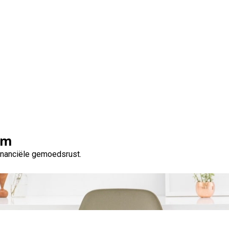
ening Aanvragen: Tips 
Succesvolle Financierin
om
financiële gemoedsrust.