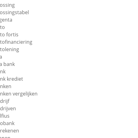
lossing
lossingstabel
genta
to
to fortis
tofinanciering
tolening
a
a bank
nk
nk krediet
nken
nken vergelijken
drijf
drijven
lfius
obank
rekenen