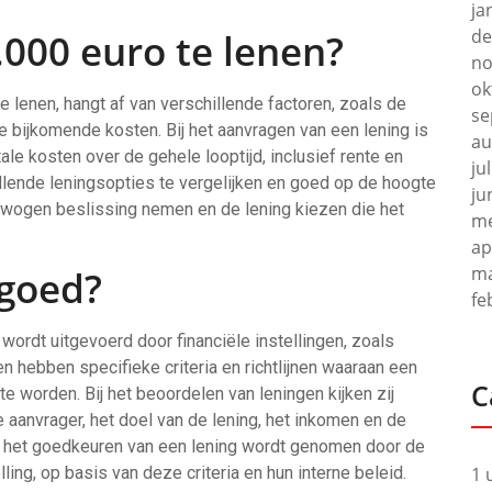
ja
de
000 euro te lenen?
no
ok
e lenen, hangt af van verschillende factoren, zoals de
se
le bijkomende kosten. Bij het aanvragen van een lening is
au
ale kosten over de gehele looptijd, inclusief rente en
ju
llende leningsopties te vergelijken en goed op de hoogte
ju
erwogen beslissing nemen en de lening kiezen die het
me
ap
ma
 goed?
fe
ordt uitgevoerd door financiële instellingen, zoals
n hebben specifieke criteria en richtlijnen waaraan een
C
worden. Bij het beoordelen van leningen kijken zij
 aanvrager, het doel van de lening, het inkomen en de
over het goedkeuren van een lening wordt genomen door de
ng, op basis van deze criteria en hun interne beleid.
1 