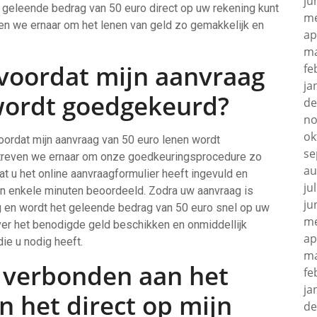
ju
t geleende bedrag van 50 euro direct op uw rekening kunt
me
n we ernaar om het lenen van geld zo gemakkelijk en
ap
ma
 voordat mijn aanvraag
fe
ja
wordt goedgekeurd?
de
no
ok
voordat mijn aanvraag van 50 euro lenen wordt
se
treven we ernaar om onze goedkeuringsprocedure zo
au
dat u het online aanvraagformulier heeft ingevuld en
ju
n enkele minuten beoordeeld. Zodra uw aanvraag is
ju
g en wordt het geleende bedrag van 50 euro snel op uw
me
ver het benodigde geld beschikken en onmiddellijk
ap
ie u nodig heeft.
ma
n verbonden aan het
fe
ja
n het direct op mijn
de