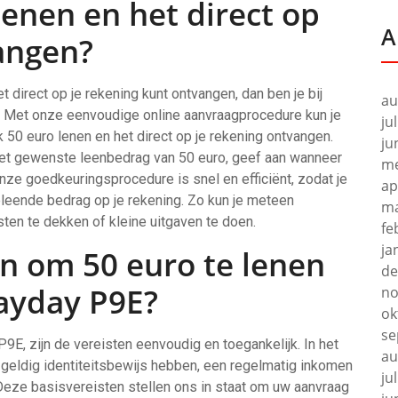
lenen en het direct op
A
angen?
et direct op je rekening kunt ontvangen, dan ben je bij
au
. Met onze eenvoudige online aanvraagprocedure kun je
ju
 50 euro lenen en het direct op je rekening ontvangen.
ju
 het gewenste leenbedrag van 50 euro, geef aan wanneer
me
Onze goedkeuringsprocedure is snel en efficiënt, zodat je
ap
eleende bedrag op je rekening. Zo kun je meteen
ma
en te dekken of kleine uitgaven te doen.
fe
ja
en om 50 euro te lenen
de
ayday P9E?
no
ok
se
E, zijn de vereisten eenvoudig en toegankelijk. In het
au
 geldig identiteitsbewijs hebben, een regelmatig inkomen
ju
Deze basisvereisten stellen ons in staat om uw aanvraag