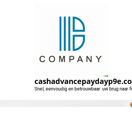
Naar
de
inhoud
gaan
Leen direct 50 
cashadvancepaydayp9e.c
Snel, eenvoudig en betrouwbaar: uw brug naar 