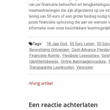
van uw financiële behoeften en terugbetalingsca
maatwerkleningen die zijn afgestemd op uw indi
lening van 50 euro of een groter bedrag nodig he
juiste financiële oplossing die aan uw wensen
informatie over onze beschikbare leenmogelijk
Tags:
18 Jaar Oud
,
50 Euro Lenen
,
50 Euro
Bevestiging Ontvangen
,
Cash Advance Payday
Financiële Ruimte
,
Flexibele Leenopties
,
Geld
Identiteitsbewijs
,
Online Aanvraagprocedure
,
Transparantie Leenkosten
,
Vereisten
Vorig artikel
Een reactie achterlaten