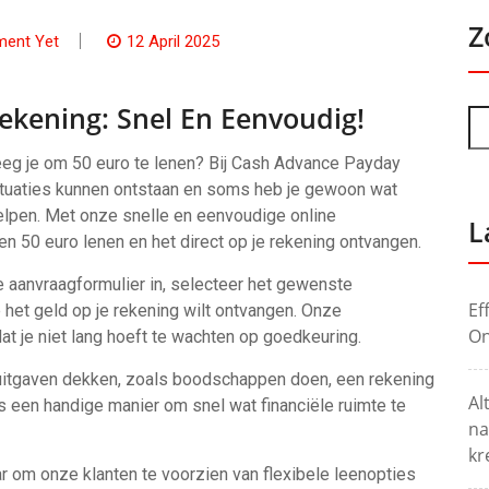
Z
ent Yet
12 April 2025
Rekening: Snel En Eenvoudig!
eeg je om 50 euro te lenen? Bij Cash Advance Payday
ituaties kunnen ontstaan en soms heb je gewoon wat
helpen. Met onze snelle en eenvoudige online
L
n 50 euro lenen en het direct op je rekening ontvangen.
 aanvraagformulier in, selecteer het gewenste
Ef
 het geld op je rekening wilt ontvangen. Onze
On
at je niet lang hoeft te wachten op goedkeuring.
e uitgaven dekken, zoals boodschappen doen, een rekening
Al
 een handige manier om snel wat financiële ruimte te
na
kr
 om onze klanten te voorzien van flexibele leenopties