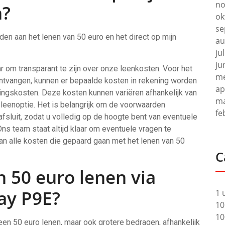
no
n?
ok
se
den aan het lenen van 50 euro en het direct op mijn
au
ju
ju
 om transparant te zijn over onze leenkosten. Voor het
me
 ontvangen, kunnen er bepaalde kosten in rekening worden
ap
ingskosten. Deze kosten kunnen variëren afhankelijk van
ma
eenoptie. Het is belangrijk om de voorwaarden
fe
fsluit, zodat u volledig op de hoogte bent van eventuele
Ons team staat altijd klaar om eventuele vragen te
van alle kosten die gepaard gaan met het lenen van 50
C
 50 euro lenen via
ay P9E?
1 
10
10
een 50 euro lenen, maar ook grotere bedragen, afhankelijk