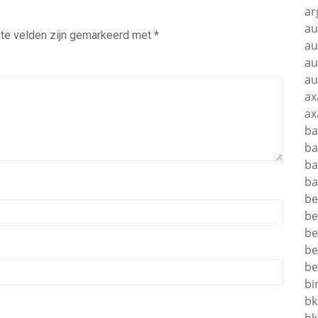
ar
au
te velden zijn gemarkeerd met
*
au
au
au
ax
ax
ba
ba
ba
ba
be
be
be
be
be
bi
bk