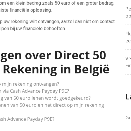
t om een klein bedrag zoals 50 euro of een groter bedrag,
Pe
uiste financiële oplossing.
op
op uw rekening wilt ontvangen, aarzel dan niet om contact
lpen bij uw financiële behoeften.
Fl
ee
gen over Direct 50
Ve
 Rekening in België
Fi
op mijn rekening ontvangen?
en via Cash Advance Payday P9E?
L
ag van 50 euro lenen wordt goedgekeurd?
enen van 50 euro en het direct op mijn rekening
Ge
Cash Advance Payday P9E?