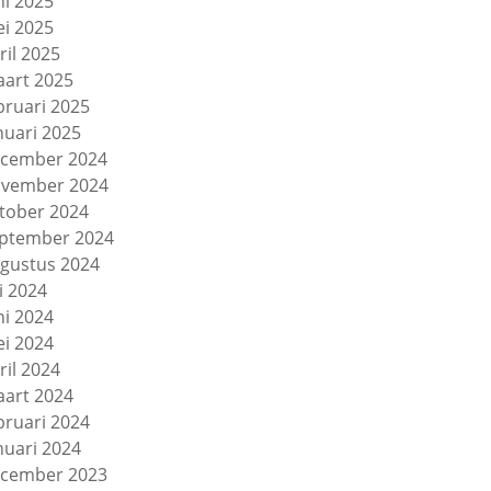
ni 2025
i 2025
ril 2025
art 2025
bruari 2025
nuari 2025
cember 2024
vember 2024
tober 2024
ptember 2024
gustus 2024
li 2024
ni 2024
i 2024
ril 2024
art 2024
bruari 2024
nuari 2024
cember 2023