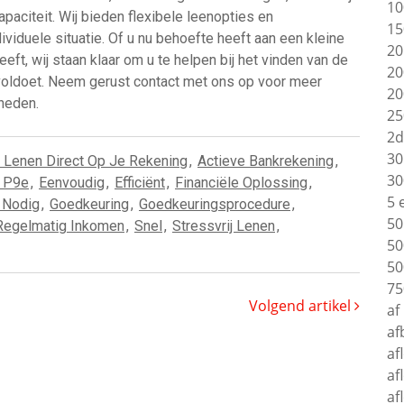
10
paciteit. Wij bieden flexibele leenopties en
15
viduele situatie. Of u nu behoefte heeft aan een kleine
20
eft, wij staan klaar om u te helpen bij het vinden van de
20
 voldoet. Neem gerust contact met ons op voor meer
20
heden.
25
2d
30
 Lenen Direct Op Je Rekening
,
Actieve Bankrekening
,
30
 P9e
,
Eenvoudig
,
Efficiënt
,
Financiële Oplossing
,
5 
 Nodig
,
Goedkeuring
,
Goedkeuringsprocedure
,
50
Regelmatig Inkomen
,
Snel
,
Stressvrij Lenen
,
50
50
75
Volgend artikel
af
af
af
af
af