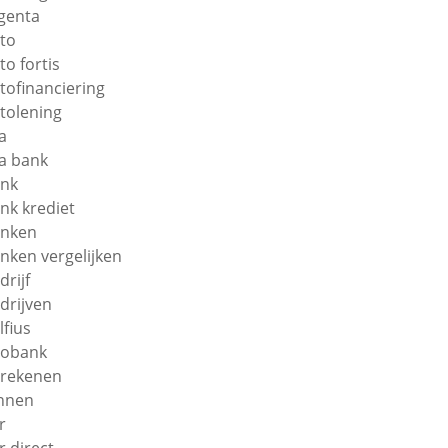
genta
to
to fortis
tofinanciering
tolening
a
a bank
nk
nk krediet
nken
nken vergelijken
drijf
drijven
lfius
obank
rekenen
nnen
r