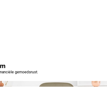
euro op je rekening: sn
om
financiële gemoedsrust.