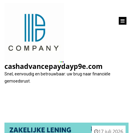
inhoud
gaan
Tag:
regelmatig inkomen
cashadvancepaydayp9e.com
Snel, eenvoudig en betrouwbaar: uw brug naar financiële
gemoedsrust.
17 juli 2026