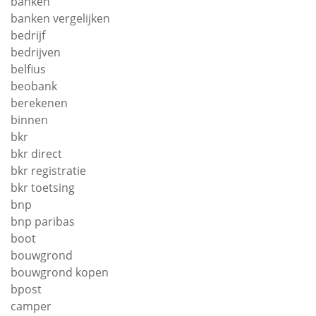
banken
banken vergelijken
bedrijf
bedrijven
belfius
beobank
berekenen
binnen
bkr
bkr direct
bkr registratie
bkr toetsing
bnp
bnp paribas
boot
bouwgrond
bouwgrond kopen
bpost
camper