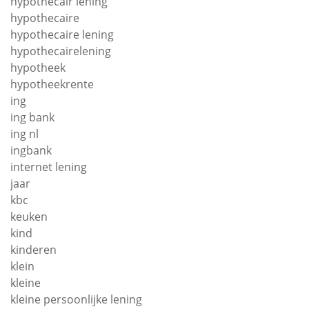
hypothecair lening
hypothecaire
hypothecaire lening
hypothecairelening
hypotheek
hypotheekrente
ing
ing bank
ing nl
ingbank
internet lening
jaar
kbc
keuken
kind
kinderen
klein
kleine
kleine persoonlijke lening