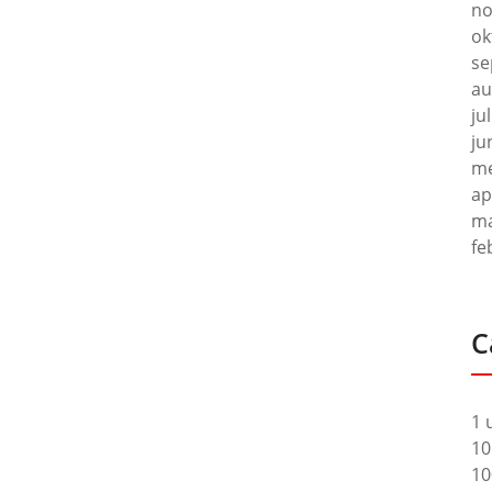
no
ok
se
au
ju
ju
me
ap
ma
fe
C
1 
10
10