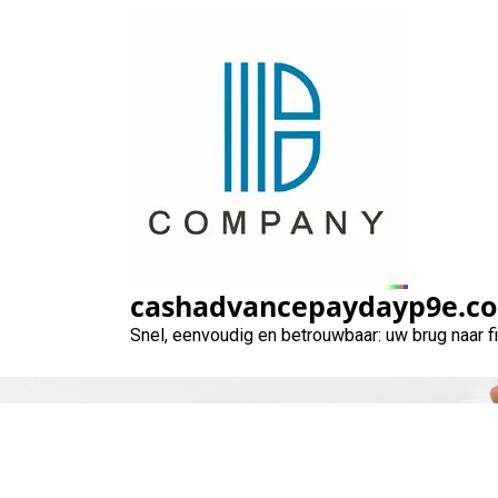
Naar
de
inhoud
gaan
cashadvancepaydayp9e.c
Snel, eenvoudig en betrouwbaar: uw brug naar 