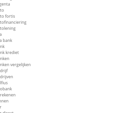
genta
to
to fortis
tofinanciering
tolening
a
a bank
nk
nk krediet
nken
nken vergelijken
drijf
drijven
lfius
obank
rekenen
nnen
r