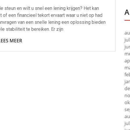
e steun en wilt u snel een lening krijgen? Het kan
A
of een financieel tekort ervaart waar u niet op had
aanvragen van een snelle lening een oplossing bieden
e stabiliteit te bereiken. Er zijn
au
ju
LEES MEER
ju
me
ap
ma
fe
ja
de
no
ok
se
au
ju