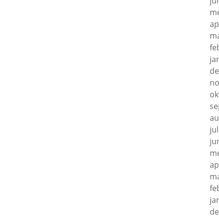
ju
me
ap
ma
fe
ja
de
no
ok
se
au
ju
ju
me
ap
ma
fe
ja
de