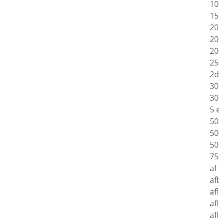
10
15
20
20
20
25
2d
30
30
5 
50
50
50
75
af
af
af
af
af