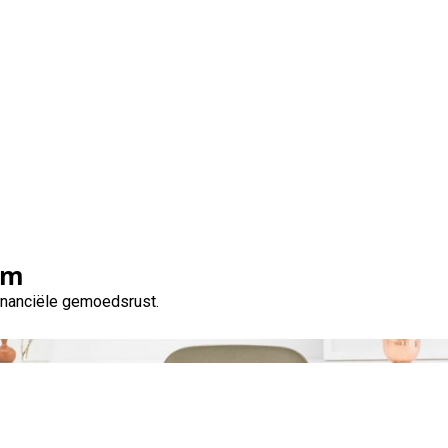
Tag:
efficiënt
om
financiële gemoedsrust.