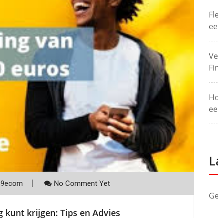
Fl
ee
Ve
Fi
Ho
ee
L
p9ecom
No Comment Yet
Ge
 kunt krijgen: Tips en Advies