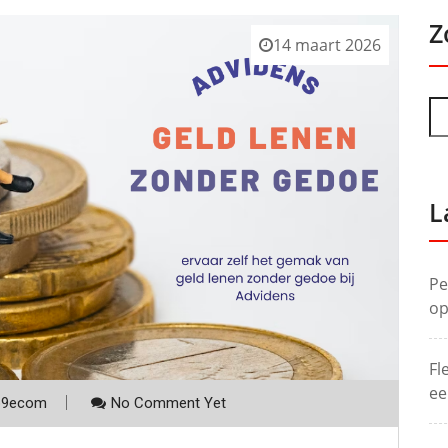
Z
14 maart 2026
L
Pe
op
Fl
ee
p9ecom
No Comment Yet