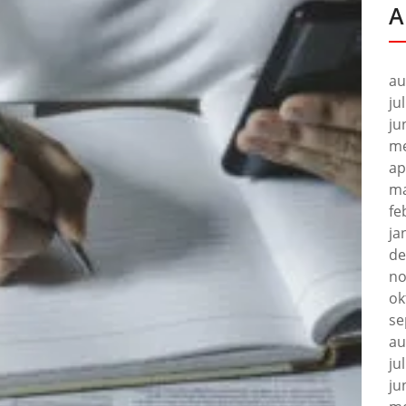
A
au
ju
ju
me
ap
ma
fe
ja
de
no
ok
se
au
ju
ju