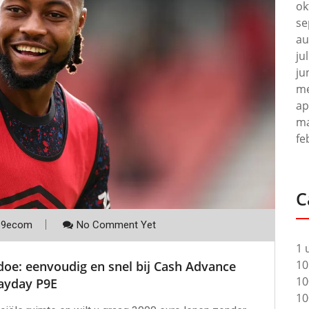
ok
se
au
ju
ju
me
ap
ma
fe
C
p9ecom
No Comment Yet
1 
10
oe: eenvoudig en snel bij Cash Advance
10
ayday P9E
10