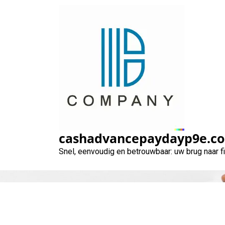
Naar
de
inhoud
gaan
cashadvancepaydayp9e.c
Snel, eenvoudig en betrouwbaar: uw brug naar 