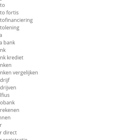
to
to fortis
tofinanciering
tolening
a
a bank
nk
nk krediet
nken
nken vergelijken
drijf
drijven
lfius
obank
rekenen
nnen
r
r direct