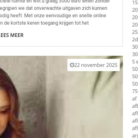
ciële ruimte en wilt u graag 3000 euro lenen zonder
15
grijpen we dat onverwachte uitgaven zich kunnen
20
odig heeft. Met onze eenvoudige en snelle online
20
 de kortste keren toegang krijgen tot het
20
25
LEES MEER
2d
30
30
5 
22 november 2025
50
50
50
75
af
af
af
af
af
ar