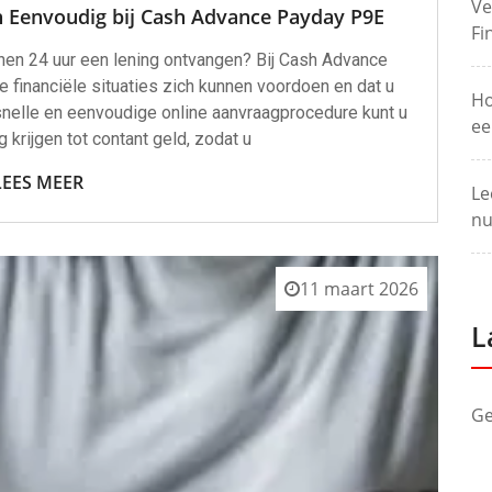
Ve
en Eenvoudig bij Cash Advance Payday P9E
Fi
nnen 24 uur een lening ontvangen? Bij Cash Advance
financiële situaties zich kunnen voordoen en dat u
Ho
snelle en eenvoudige online aanvraagprocedure kunt u
ee
krijgen tot contant geld, zodat u
LEES MEER
Le
nu
11 maart 2026
L
Ge