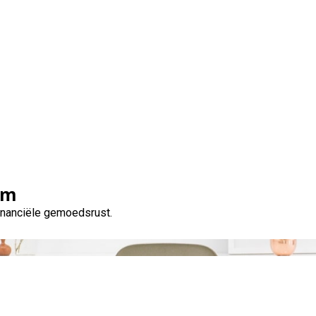
Tag:
cash advance payday p9e
om
financiële gemoedsrust.