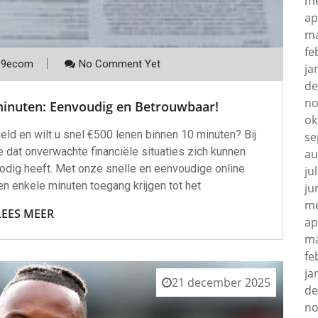
me
ap
ma
fe
p9ecom
No Comment Yet
ja
de
no
minuten: Eenvoudig en Betrouwbaar!
ok
eld en wilt u snel €500 lenen binnen 10 minuten? Bij
se
dat onverwachte financiële situaties zich kunnen
au
odig heeft. Met onze snelle en eenvoudige online
ju
n enkele minuten toegang krijgen tot het
ju
me
LEES MEER
ap
ma
fe
ja
21 december 2025
de
no