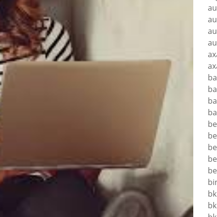
au
au
au
au
ax
ax
ba
ba
ba
ba
be
be
be
be
be
bi
bk
bk