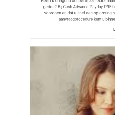
Heeft u dringend behoefte aan extra finan
gedoe? Bij Cash Advance Payday P9E be
voordoen en dat u snel een oplossing n
aanvraagprocedure kunt u binnen