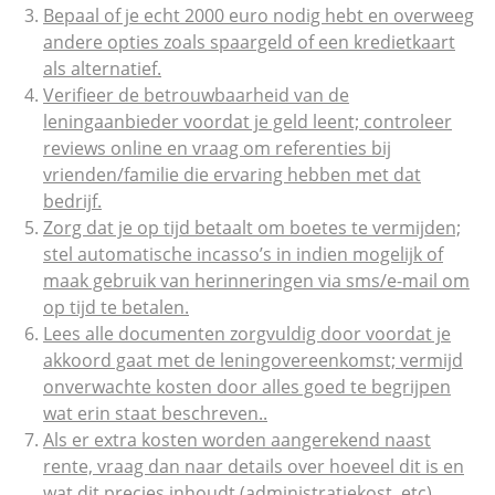
Bepaal of je echt 2000 euro nodig hebt en overweeg
andere opties zoals spaargeld of een kredietkaart
als alternatief.
Verifieer de betrouwbaarheid van de
leningaanbieder voordat je geld leent; controleer
reviews online en vraag om referenties bij
vrienden/familie die ervaring hebben met dat
bedrijf.
Zorg dat je op tijd betaalt om boetes te vermijden;
stel automatische incasso’s in indien mogelijk of
maak gebruik van herinneringen via sms/e-mail om
op tijd te betalen.
Lees alle documenten zorgvuldig door voordat je
akkoord gaat met de leningovereenkomst; vermijd
onverwachte kosten door alles goed te begrijpen
wat erin staat beschreven..
Als er extra kosten worden aangerekend naast
rente, vraag dan naar details over hoeveel dit is en
wat dit precies inhoudt (administratiekost, etc).