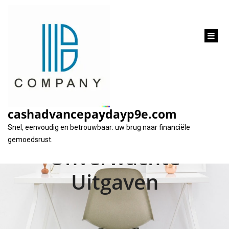
inhoud
gaan
Flexibele Financiële
Oplossingen: 2000
cashadvancepaydayp9e.com
Euro Lenen voor Uw
Snel, eenvoudig en betrouwbaar: uw brug naar financiële
gemoedsrust.
Onverwachte
Uitgaven