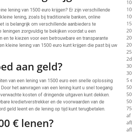
10
10
ine lening van 1500 euro krijgen? Er zijn verschillende
10
eine lening, zoals bij traditionele banken, online
15
Het is belangrijk om verschillende aanbieders te
20
 leningen zorgvuldig te bekijken voordat u een
20
 en te kiezen voor een betrouwbare en transparante
20
en kleine lening van 1500 euro kunt krijgen die past bij uw
25
2d
ed aan geld?
30
30
5 
uiten van een lening van 1500 euro een snelle oplossing
50
. Door het aanvragen van een lening kunt u snel toegang
50
nverwachte kosten of dringende uitgaven kunt dekken.
50
uwbare kredietverstrekker en de voorwaarden van de
75
rd geld leent en de lening op tijd kunt terugbetalen.
af
00 € lenen?
af
af