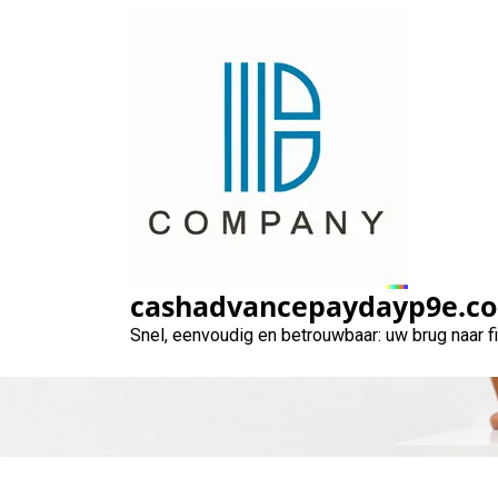
Naar
de
inhoud
gaan
Financiële Hul
cashadvancepaydayp9e.c
Snel, eenvoudig en betrouwbaar: uw brug naar 