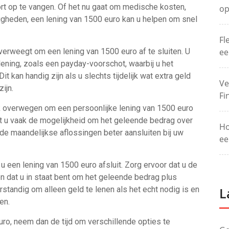
rt op te vangen. Of het nu gaat om medische kosten,
op
gheden, een lening van 1500 euro kan u helpen om snel
Fl
overweegt om een lening van 1500 euro af te sluiten. U
ee
lening, zoals een payday-voorschot, waarbij u het
it kan handig zijn als u slechts tijdelijk wat extra geld
Ve
ijn.
Fi
 ook overwegen om een persoonlijke lening van 1500 euro
ft u vaak de mogelijkheid om het geleende bedrag over
Ho
de maandelijkse aflossingen beter aansluiten bij uw
ee
u een lening van 1500 euro afsluit. Zorg ervoor dat u de
en dat u in staat bent om het geleende bedrag plus
erstandig om alleen geld te lenen als het echt nodig is en
L
en.
uro, neem dan de tijd om verschillende opties te