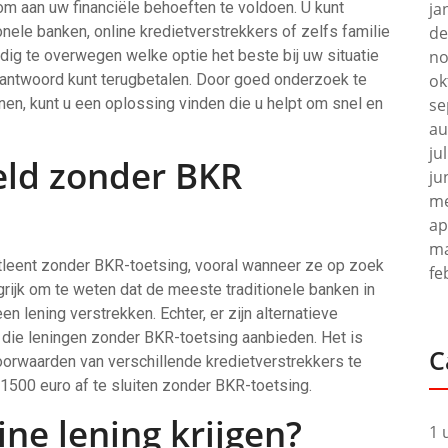
 om aan uw financiële behoeften te voldoen. U kunt
ja
ele banken, online kredietverstrekkers of zelfs familie
de
ldig te overwegen welke optie het beste bij uw situatie
no
erantwoord kunt terugbetalen. Door goed onderzoek te
ok
en, kunt u een oplossing vinden die u helpt om snel en
se
au
ju
eld zonder BKR
ju
me
ap
ma
tleent zonder BKR-toetsing, vooral wanneer ze op zoek
fe
ngrijk om te weten dat de meeste traditionele banken in
n lening verstrekken. Echter, er zijn alternatieve
 die leningen zonder BKR-toetsing aanbieden. Het is
C
rwaarden van verschillende kredietverstrekkers te
 1500 euro af te sluiten zonder BKR-toetsing.
ine lening krijgen?
1 