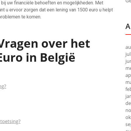
Ge
t bij uw financiële behoeften en mogelijkheden. Met
nt u ervoor zorgen dat een lening van 1500 euro u helpt
 problemen te komen.
A
Vragen over het
au
uro in België
ju
ju
me
ap
ma
ng?
fe
ja
de
no
ok
toetsing?
se