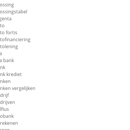
lossing
lossingstabel
genta
to
to fortis
tofinanciering
tolening
a
a bank
nk
nk krediet
nken
nken vergelijken
drijf
drijven
lfius
obank
rekenen