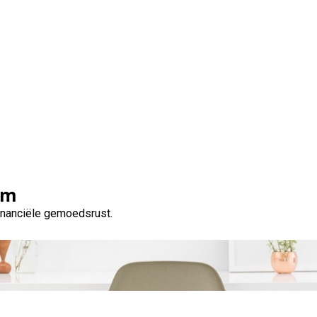
p Nodig? Ontdek De Vo
Lening Van 1500 Euro
om
financiële gemoedsrust.