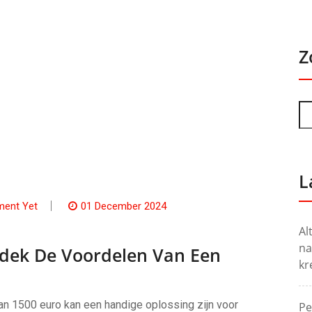
Z
L
ent Yet
01 December 2024
Al
na
tdek De Voordelen Van Een
kr
van 1500 euro kan een handige oplossing zijn voor
Pe