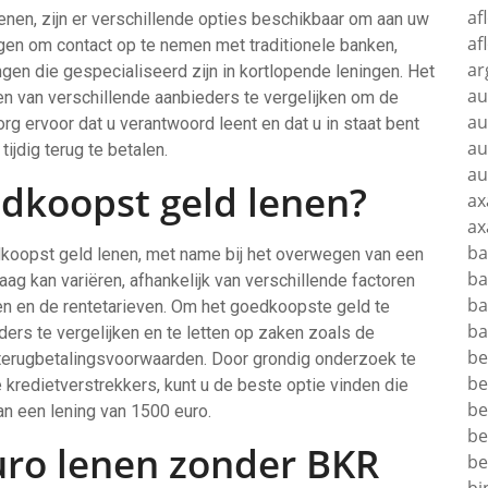
af
lenen, zijn er verschillende opties beschikbaar om aan uw
af
gen om contact op te nemen met traditionele banken,
ar
ingen die gespecialiseerd zijn in kortlopende leningen. Het
au
en van verschillende aanbieders te vergelijken om de
au
org ervoor dat u verantwoord leent en dat u in staat bent
au
jdig terug te betalen.
au
edkoopst geld lenen?
ax
ax
ba
edkoopst geld lenen, met name bij het overwegen van een
ba
ag kan variëren, afhankelijk van verschillende factoren
ba
en en de rentetarieven. Om het goedkoopste geld te
ba
ders te vergelijken en te letten op zaken zoals de
be
terugbetalingsvoorwaarden. Door grondig onderzoek te
be
e kredietverstrekkers, kunt u de beste optie vinden die
be
aan een lening van 1500 euro.
be
uro lenen zonder BKR
be