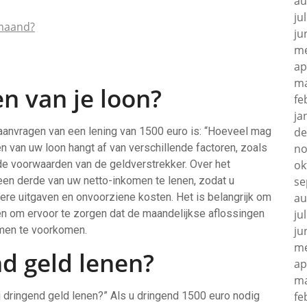
au
ju
 maand?
ju
me
ap
ma
n van je loon?
fe
ja
 aanvragen van een lening van 1500 euro is: “Hoeveel mag
de
en van uw loon hangt af van verschillende factoren, zoals
no
de voorwaarden van de geldverstrekker. Over het
ok
en derde van uw netto-inkomen te lenen, zodat u
se
ere uitgaven en onvoorziene kosten. Het is belangrijk om
au
n en om ervoor te zorgen dat de maandelijkse aflossingen
ju
men te voorkomen.
ju
me
d geld lenen?
ap
ma
j dringend geld lenen?” Als u dringend 1500 euro nodig
fe