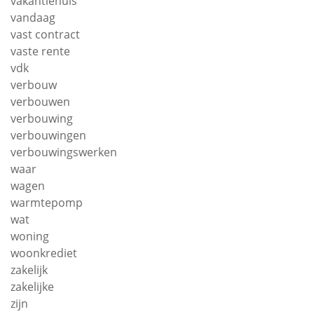
vakantiehuis
vandaag
vast contract
vaste rente
vdk
verbouw
verbouwen
verbouwing
verbouwingen
verbouwingswerken
waar
wagen
warmtepomp
wat
woning
woonkrediet
zakelijk
zakelijke
zijn