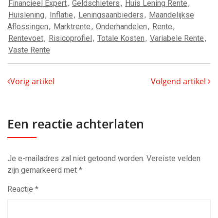
Financieel Expert
,
Geldschieters
,
Huis Lening Rente
,
Huislening
,
Inflatie
,
Leningsaanbieders
,
Maandelijkse
Aflossingen
,
Marktrente
,
Onderhandelen
,
Rente
,
Rentevoet
,
Risicoprofiel
,
Totale Kosten
,
Variabele Rente
,
Vaste Rente
Vorig artikel
Volgend artikel
Een reactie achterlaten
Je e-mailadres zal niet getoond worden.
Vereiste velden
zijn gemarkeerd met
*
Reactie
*