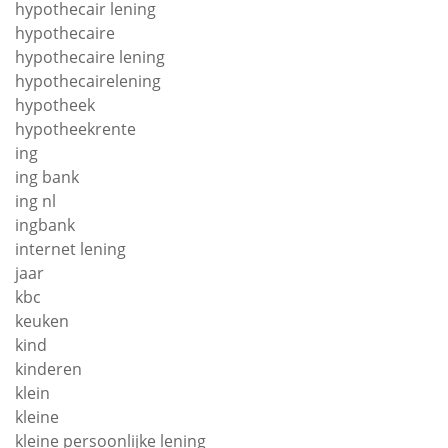
hypothecair lening
hypothecaire
hypothecaire lening
hypothecairelening
hypotheek
hypotheekrente
ing
ing bank
ing nl
ingbank
internet lening
jaar
kbc
keuken
kind
kinderen
klein
kleine
kleine persoonlijke lening