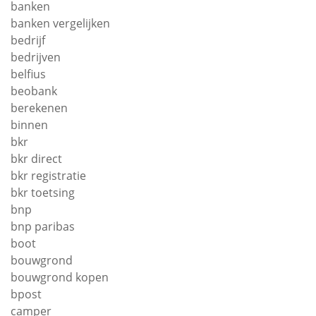
banken
banken vergelijken
bedrijf
bedrijven
belfius
beobank
berekenen
binnen
bkr
bkr direct
bkr registratie
bkr toetsing
bnp
bnp paribas
boot
bouwgrond
bouwgrond kopen
bpost
camper