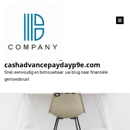
inhoud
gaan
Alles wat u moet
weten over
cashadvancepaydayp9e.com
huislening rente: een
Snel, eenvoudig en betrouwbaar: uw brug naar financiële
gemoedsrust.
gids