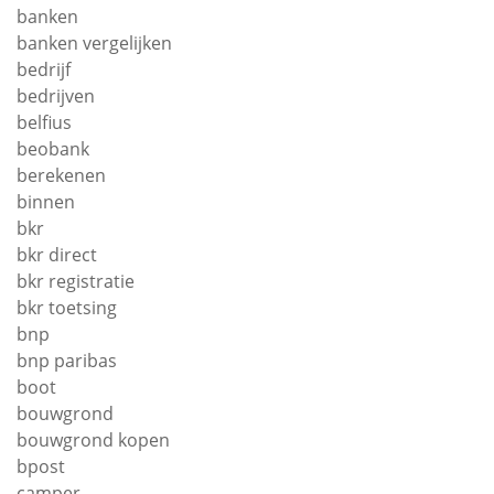
banken
banken vergelijken
bedrijf
bedrijven
belfius
beobank
berekenen
binnen
bkr
bkr direct
bkr registratie
bkr toetsing
bnp
bnp paribas
boot
bouwgrond
bouwgrond kopen
bpost
camper