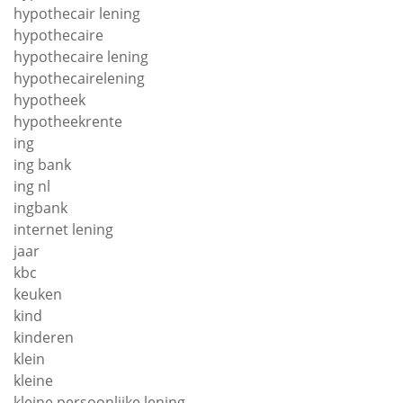
hypothecair lening
hypothecaire
hypothecaire lening
hypothecairelening
hypotheek
hypotheekrente
ing
ing bank
ing nl
ingbank
internet lening
jaar
kbc
keuken
kind
kinderen
klein
kleine
kleine persoonlijke lening