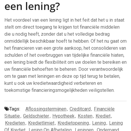
een lening?
Het voordeel van een lening ligt in het feit dat het u in staat
stelt om direct toegang te krijgen tot financiële middelen
die u nodig heeft, zonder dat u het volledige bedrag
onmiddellijk beschikbaar hoeft te hebben. Of het nu gaat om
het financieren van een grote aankoop, het consolideren van
schulden of het overbruggen van tijdelijke financiële hiaten,
een lening biedt de flexibiliteit om uw doelen te bereiken en
uw financiële behoeften te beheren. Door verantwoordelijk
om te gaan met leningen en deze op tijd terug te betalen,
kunt u ook uw kredietwaardigheid verbeteren en
toekomstige financieringsmogelijkheden veiligstellen.
Tags:
Aflossingstermijnen
,
Creditcard
,
Financiële
Situatie
,
Geldschieter
,
Hypotheek
,
Kosten
,
Krediet
,
Kredieten
,
Kredietlimiet
,
Kredietopening
,
Lening
,
Lening
Of Krediet
,
Lening Op Afbetaling
,
Leningen
,
Onderpand
,