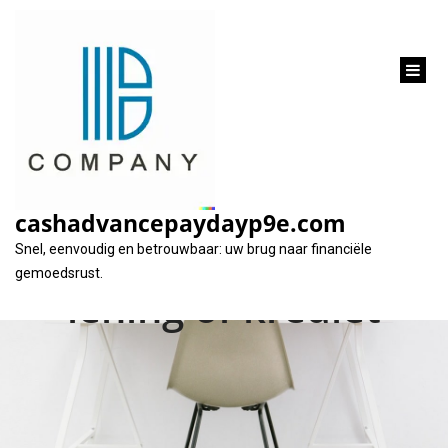
inhoud
gaan
Alles wat u moet
weten over het
cashadvancepaydayp9e.com
afsluiten van een
Snel, eenvoudig en betrouwbaar: uw brug naar financiële
gemoedsrust.
lening of krediet