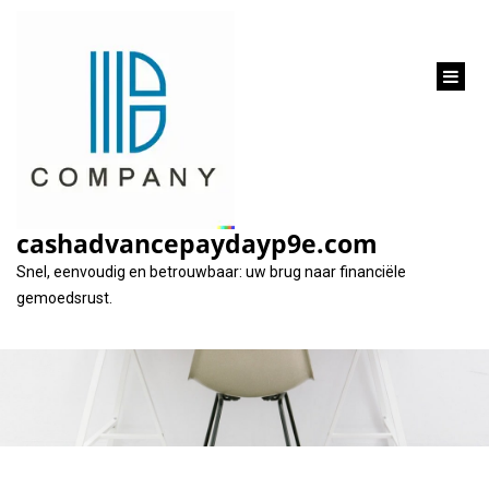
inhoud
gaan
Alles wat u moet
weten over een
cashadvancepaydayp9e.com
lening van €50.000
Snel, eenvoudig en betrouwbaar: uw brug naar financiële
gemoedsrust.