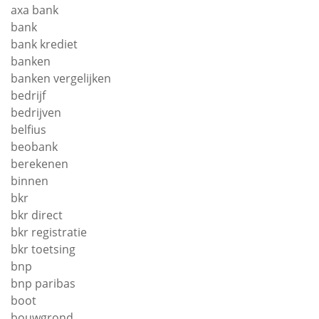
axa bank
bank
bank krediet
banken
banken vergelijken
bedrijf
bedrijven
belfius
beobank
berekenen
binnen
bkr
bkr direct
bkr registratie
bkr toetsing
bnp
bnp paribas
boot
bouwgrond