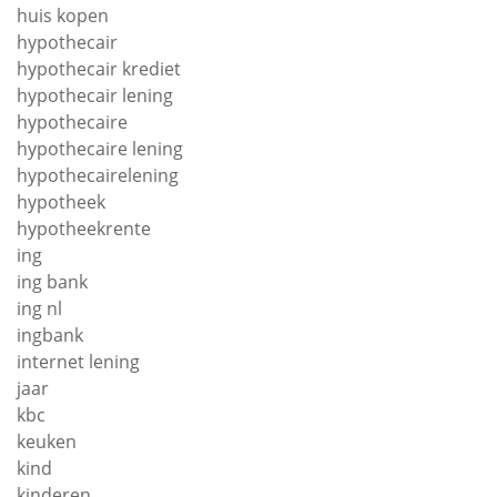
huis kopen
hypothecair
hypothecair krediet
hypothecair lening
hypothecaire
hypothecaire lening
hypothecairelening
hypotheek
hypotheekrente
ing
ing bank
ing nl
ingbank
internet lening
jaar
kbc
keuken
kind
kinderen