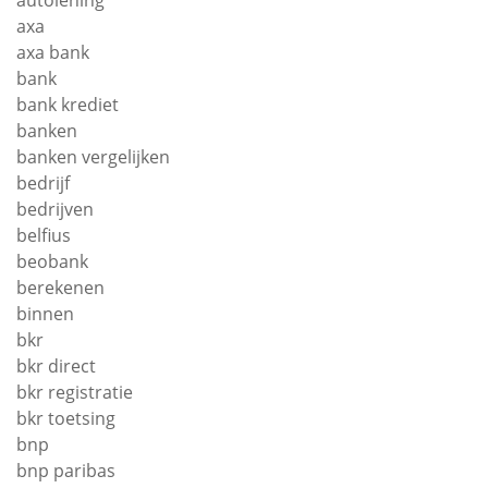
autolening
axa
axa bank
bank
bank krediet
banken
banken vergelijken
bedrijf
bedrijven
belfius
beobank
berekenen
binnen
bkr
bkr direct
bkr registratie
bkr toetsing
bnp
bnp paribas