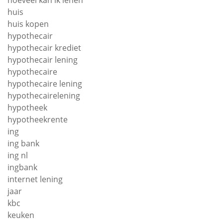
hoeveel kan ik lenen
huis
huis kopen
hypothecair
hypothecair krediet
hypothecair lening
hypothecaire
hypothecaire lening
hypothecairelening
hypotheek
hypotheekrente
ing
ing bank
ing nl
ingbank
internet lening
jaar
kbc
keuken