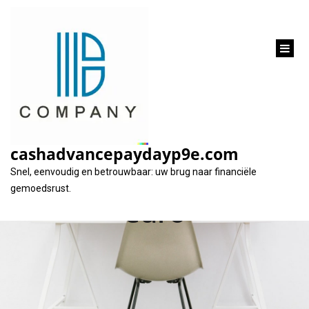
inhoud
gaan
Alles wat u moet
weten over een
cashadvancepaydayp9e.com
lening van 300.000
Snel, eenvoudig en betrouwbaar: uw brug naar financiële
gemoedsrust.
euro