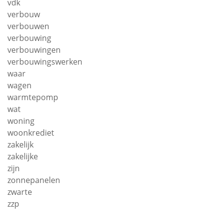
vdk
verbouw
verbouwen
verbouwing
verbouwingen
verbouwingswerken
waar
wagen
warmtepomp
wat
woning
woonkrediet
zakelijk
zakelijke
zijn
zonnepanelen
zwarte
zzp