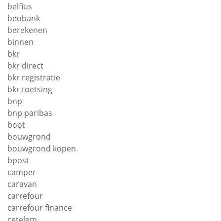
belfius
beobank
berekenen
binnen
bkr
bkr direct
bkr registratie
bkr toetsing
bnp
bnp paribas
boot
bouwgrond
bouwgrond kopen
bpost
camper
caravan
carrefour
carrefour finance
cetelem