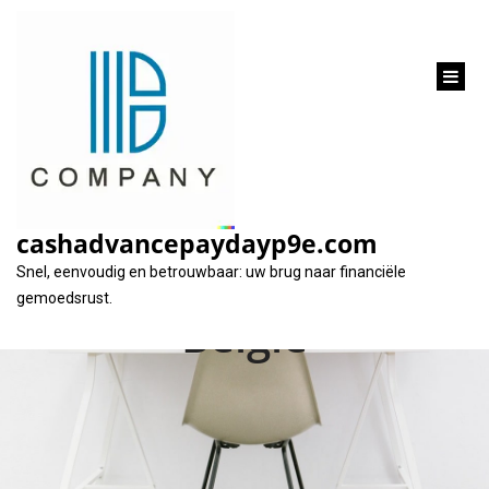
inhoud
gaan
Financiële steun en
persoonlijke relaties:
cashadvancepaydayp9e.com
Lenen bij familie in
Snel, eenvoudig en betrouwbaar: uw brug naar financiële
gemoedsrust.
België