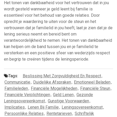
Het tonen van dankbaarheid voor het vertrouwen dat in jou
wordt gesteld wanneer je geld leent bij familie is
essentieel voor het behoud van goede relaties. Door
oprecht je waardering te uiten voor de steun en het
vertrouwen dat je familielid in jou heeft, laat je zien dat je de
lening serieus neemt en bereid bent om
verantwoordelijkheid te nemen. Het tonen van dankbaarheid
kan helpen om de band tussen jou en je familielid te
versterken en een positieve sfeer van wederzijds respect
en begrip te creëren tijdens de leningsperiode.
Tags:
Beslissing Met Zorgvuldigheid En Respect
,
Communicatie
,
Duidelijke Afspraken
,
Emotioneel Beladen
,
Familieleden
,
Financiële Mogelijkheden
,
Financiële Steun
,
Financiële Verplichtingen
,
Geld Lenen
,
Gezonde
Leningsovereenkomst
,
Gunstige Voorwaarden
,
Implicaties
,
Lenen Bij Familie
,
Leningsovereenkomst
,
Persoonlijke Relaties
,
Rentetarieven
,
Schriftelijk