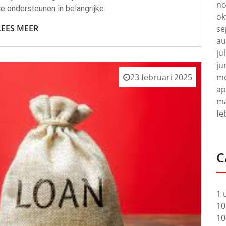
no
te ondersteunen in belangrijke
ok
LEES MEER
se
au
ju
ju
23 februari 2025
me
ap
ma
fe
C
1 
10
10