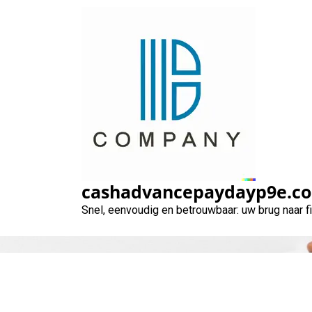
Naar
de
inhoud
gaan
cashadvancepaydayp9e.c
Snel, eenvoudig en betrouwbaar: uw brug naar 