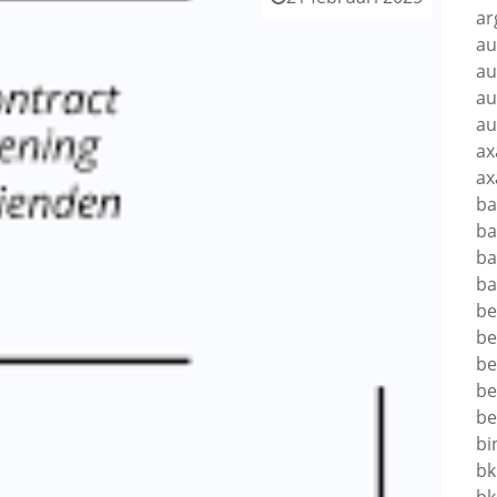
ar
au
au
au
au
ax
ax
ba
ba
ba
ba
be
be
be
be
be
bi
bk