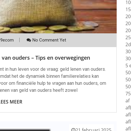
10
15
20
20
20
25
p9ecom
No Comment Yet
2d
30
n van ouders – Tips en overwegingen
30
5 
in hun leven voor de vraag: geld lenen van ouders.
50
omdat het de dynamiek binnen familierelaties kan
50
oor om financiële hulp te vragen aan hun ouders, om
50
lenen van geld van ouders heeft zowel
75
af
LEES MEER
af
af
af
af
21 februari 2025