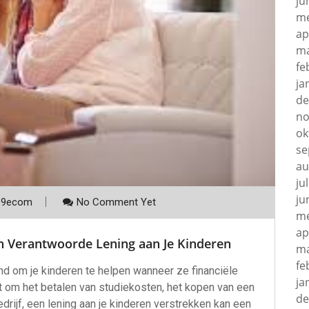
ju
me
ap
ma
fe
ja
de
no
ok
se
au
ju
ju
p9ecom
No Comment Yet
me
ap
n Verantwoorde Lening aan Je Kinderen
ma
fe
end om je kinderen te helpen wanneer ze financiële
ja
t om het betalen van studiekosten, het kopen van een
de
drijf, een lening aan je kinderen verstrekken kan een