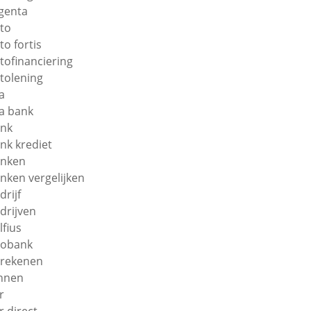
genta
to
to fortis
tofinanciering
tolening
a
a bank
nk
nk krediet
nken
nken vergelijken
drijf
drijven
lfius
obank
rekenen
nnen
r