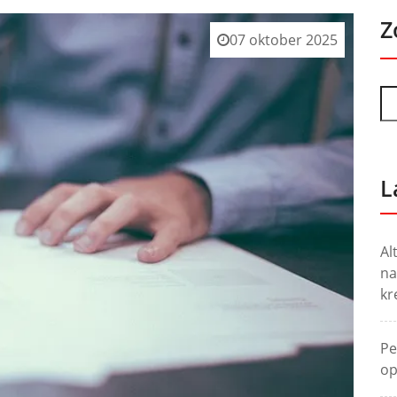
Z
07 oktober 2025
L
Al
na
kr
Pe
op