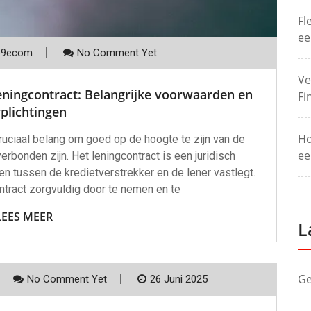
Fl
ee
p9ecom
No Comment Yet
Ve
eningcontract: Belangrijke voorwaarden en
Fi
plichtingen
Ho
cruciaal belang om goed op de hoogte te zijn van de
ee
rbonden zijn. Het leningcontract is een juridisch
n tussen de kredietverstrekker en de lener vastlegt.
ntract zorgvuldig door te nemen en te
LEES MEER
L
Ge
No Comment Yet
26 Juni 2025