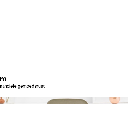
Tag:
schriftelijk vastleggen
om
financiële gemoedsrust.