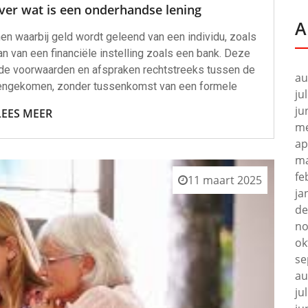
ver wat is een onderhandse lening
A
en waarbij geld wordt geleend van een individu, zoals
 van van een financiële instelling zoals een bank. Deze
de voorwaarden en afspraken rechtstreeks tussen de
au
eengekomen, zonder tussenkomst van een formele
ju
ju
LEES MEER
me
ap
ma
fe
11 maart 2025
ja
de
no
ok
se
au
ju