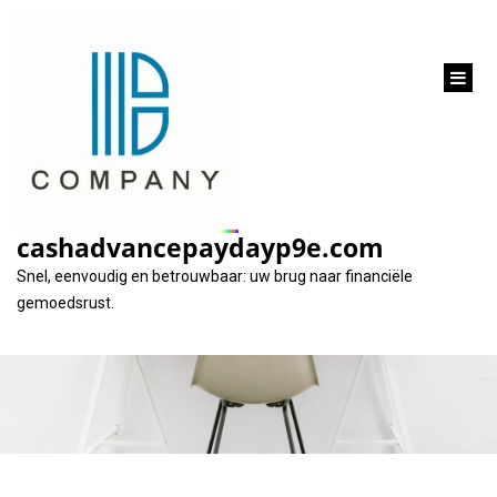
inhoud
gaan
Krediet: De ins en
outs van het lenen
cashadvancepaydayp9e.com
van geld
Snel, eenvoudig en betrouwbaar: uw brug naar financiële
gemoedsrust.