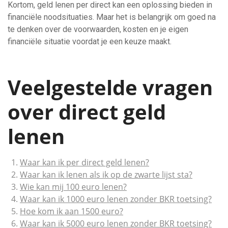
Kortom, geld lenen per direct kan een oplossing bieden in
financiële noodsituaties. Maar het is belangrijk om goed na
te denken over de voorwaarden, kosten en je eigen
financiële situatie voordat je een keuze maakt.
Veelgestelde vragen
over direct geld
lenen
Waar kan ik per direct geld lenen?
Waar kan ik lenen als ik op de zwarte lijst sta?
Wie kan mij 100 euro lenen?
Waar kan ik 1000 euro lenen zonder BKR toetsing?
Hoe kom ik aan 1500 euro?
Waar kan ik 5000 euro lenen zonder BKR toetsing?