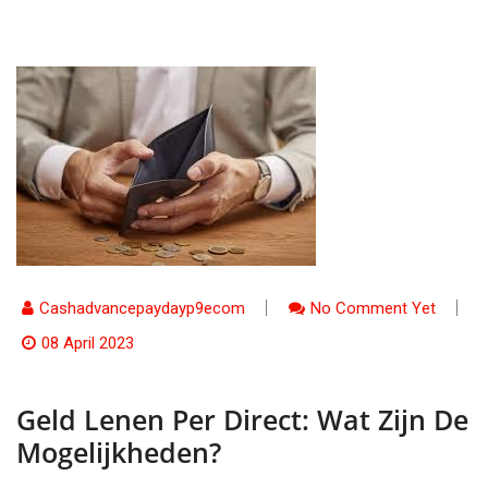
Cashadvancepaydayp9ecom
No Comment Yet
08 April 2023
Geld Lenen Per Direct: Wat Zijn De
Mogelijkheden?