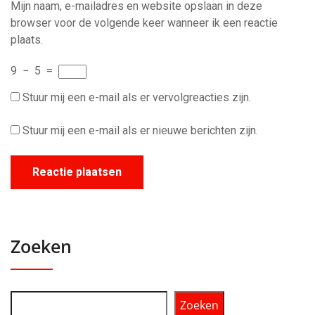
Mijn naam, e-mailadres en website opslaan in deze
browser voor de volgende keer wanneer ik een reactie
plaats.
9
−
5
=
Stuur mij een e-mail als er vervolgreacties zijn.
Stuur mij een e-mail als er nieuwe berichten zijn.
Zoeken
Zoeken