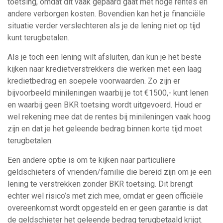
toetsing, omdat dit vaak gepaard gaat met hoge rentes en
andere verborgen kosten. Bovendien kan het je financiële
situatie verder verslechteren als je de lening niet op tijd
kunt terugbetalen.
Als je toch een lening wilt afsluiten, dan kun je het beste
kijken naar kredietverstrekkers die werken met een laag
kredietbedrag en soepele voorwaarden. Zo zijn er
bijvoorbeeld minileningen waarbij je tot €1500,- kunt lenen
en waarbij geen BKR toetsing wordt uitgevoerd. Houd er
wel rekening mee dat de rentes bij minileningen vaak hoog
zijn en dat je het geleende bedrag binnen korte tijd moet
terugbetalen.
Een andere optie is om te kijken naar particuliere
geldschieters of vrienden/familie die bereid zijn om je een
lening te verstrekken zonder BKR toetsing. Dit brengt
echter wel risico’s met zich mee, omdat er geen officiële
overeenkomst wordt opgesteld en er geen garantie is dat
de geldschieter het geleende bedrag terugbetaald krijgt.