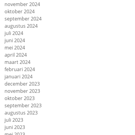
november 2024
oktober 2024
september 2024
augustus 2024
juli 2024
juni 2024
mei 2024
april 2024
maart 2024
februari 2024
januari 2024
december 2023
november 2023
oktober 2023
september 2023
augustus 2023
juli 2023
juni 2023
mei 2023