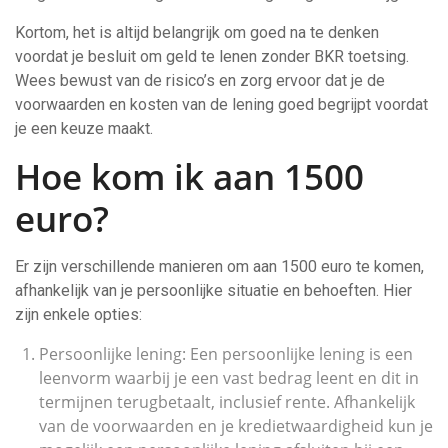
Kortom, het is altijd belangrijk om goed na te denken
voordat je besluit om geld te lenen zonder BKR toetsing.
Wees bewust van de risico’s en zorg ervoor dat je de
voorwaarden en kosten van de lening goed begrijpt voordat
je een keuze maakt.
Hoe kom ik aan 1500
euro?
Er zijn verschillende manieren om aan 1500 euro te komen,
afhankelijk van je persoonlijke situatie en behoeften. Hier
zijn enkele opties:
Persoonlijke lening: Een persoonlijke lening is een
leenvorm waarbij je een vast bedrag leent en dit in
termijnen terugbetaalt, inclusief rente. Afhankelijk
van de voorwaarden en je kredietwaardigheid kun je