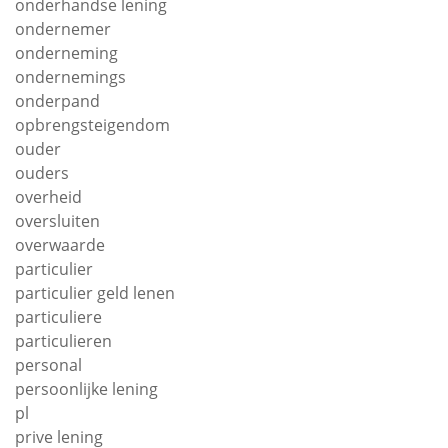
onderhandse lening
ondernemer
onderneming
ondernemings
onderpand
opbrengsteigendom
ouder
ouders
overheid
oversluiten
overwaarde
particulier
particulier geld lenen
particuliere
particulieren
personal
persoonlijke lening
pl
prive lening