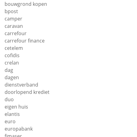
bouwgrond kopen
bpost
camper
caravan
carrefour
carrefour finance
cetelem
cofidis
crelan
dag
dagen
dienstverband
doorlopend krediet
duo
eigen huis
elantis
euro
europabank
fimaser