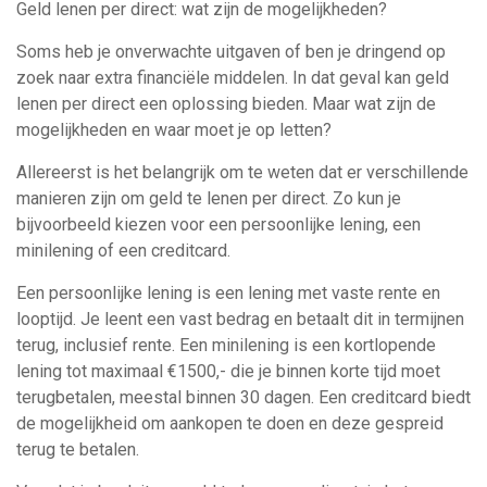
Geld lenen per direct: wat zijn de mogelijkheden?
Soms heb je onverwachte uitgaven of ben je dringend op
zoek naar extra financiële middelen. In dat geval kan geld
lenen per direct een oplossing bieden. Maar wat zijn de
mogelijkheden en waar moet je op letten?
Allereerst is het belangrijk om te weten dat er verschillende
manieren zijn om geld te lenen per direct. Zo kun je
bijvoorbeeld kiezen voor een persoonlijke lening, een
minilening of een creditcard.
Een persoonlijke lening is een lening met vaste rente en
looptijd. Je leent een vast bedrag en betaalt dit in termijnen
terug, inclusief rente. Een minilening is een kortlopende
lening tot maximaal €1500,- die je binnen korte tijd moet
terugbetalen, meestal binnen 30 dagen. Een creditcard biedt
de mogelijkheid om aankopen te doen en deze gespreid
terug te betalen.