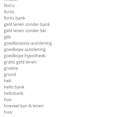
fintro
fortis
fortis bank
geld lenen zonder bank
geld lenen zonder bkr
gkb
goedkoopste autolening
goedkope autolening
goedkope hypotheek
gratis geld lenen
groene
grond
heb
hello bank
hellobank
hoe
hoeveel kan ik lenen
huis