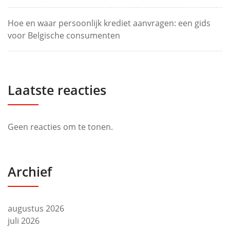
Hoe en waar persoonlijk krediet aanvragen: een gids
voor Belgische consumenten
Laatste reacties
Geen reacties om te tonen.
Archief
augustus 2026
juli 2026