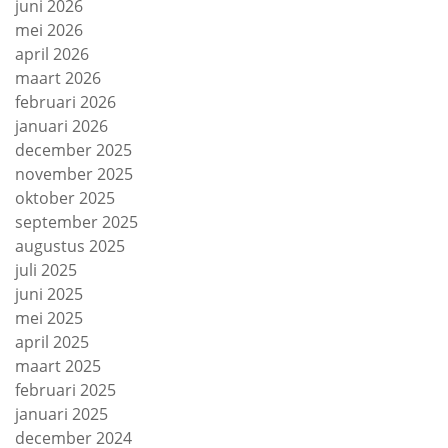
juni 2026
mei 2026
april 2026
maart 2026
februari 2026
januari 2026
december 2025
november 2025
oktober 2025
september 2025
augustus 2025
juli 2025
juni 2025
mei 2025
april 2025
maart 2025
februari 2025
januari 2025
december 2024