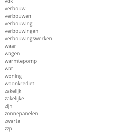
vdk
verbouw
verbouwen
verbouwing
verbouwingen
verbouwingswerken
waar
wagen
warmtepomp
wat
woning
woonkrediet
zakelijk
zakelijke
zijn
zonnepanelen
zwarte
zzp