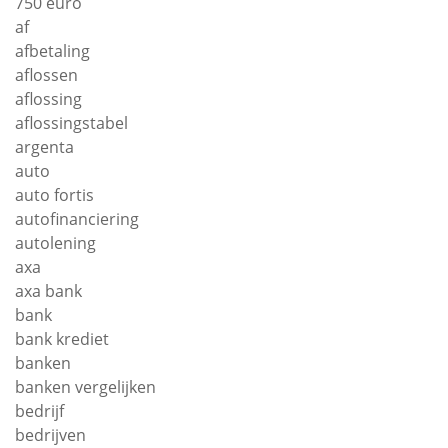
750 euro
af
afbetaling
aflossen
aflossing
aflossingstabel
argenta
auto
auto fortis
autofinanciering
autolening
axa
axa bank
bank
bank krediet
banken
banken vergelijken
bedrijf
bedrijven