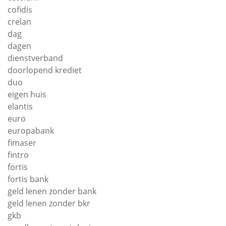
cofidis
crelan
dag
dagen
dienstverband
doorlopend krediet
duo
eigen huis
elantis
euro
europabank
fimaser
fintro
fortis
fortis bank
geld lenen zonder bank
geld lenen zonder bkr
gkb