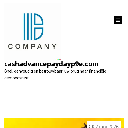
inhoud
gaan
Tag:
minilening
cashadvancepaydayp9e.com
Snel, eenvoudig en betrouwbaar: uw brug naar financiële
gemoedsrust.
02 juni 2026