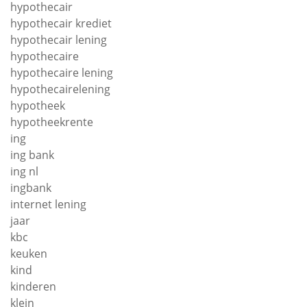
hypothecair
hypothecair krediet
hypothecair lening
hypothecaire
hypothecaire lening
hypothecairelening
hypotheek
hypotheekrente
ing
ing bank
ing nl
ingbank
internet lening
jaar
kbc
keuken
kind
kinderen
klein