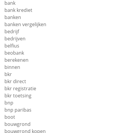
bank
bank krediet
banken
banken vergelijken
bedrijf
bedrijven
belfius
beobank
berekenen
binnen
bkr
bkr direct
bkr registratie
bkr toetsing
bnp
bnp paribas
boot
bouwgrond
bouwgrond kopen