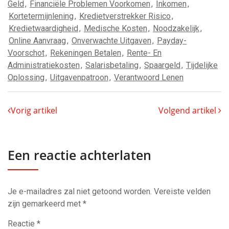
Geld
,
Financiële Problemen Voorkomen
,
Inkomen
,
Kortetermijnlening
,
Kredietverstrekker Risico
,
Kredietwaardigheid
,
Medische Kosten
,
Noodzakelijk
,
Online Aanvraag
,
Onverwachte Uitgaven
,
Payday-
Voorschot
,
Rekeningen Betalen
,
Rente- En
Administratiekosten
,
Salarisbetaling
,
Spaargeld
,
Tijdelijke
Oplossing
,
Uitgavenpatroon
,
Verantwoord Lenen
Vorig artikel
Volgend artikel
Een reactie achterlaten
Je e-mailadres zal niet getoond worden.
Vereiste velden
zijn gemarkeerd met
*
Reactie
*