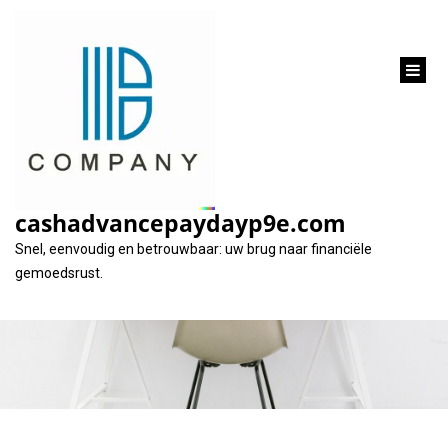
inhoud
gaan
Snel contant geld
nodig? Overweeg een
cashadvancepaydayp9e.com
cash advance!
Snel, eenvoudig en betrouwbaar: uw brug naar financiële
gemoedsrust.