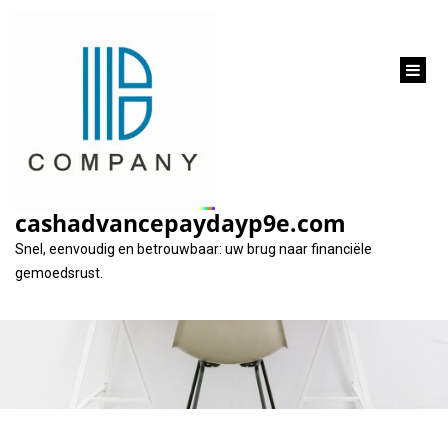
inhoud
gaan
Online geld lenen
zonder BKR: Wat u
cashadvancepaydayp9e.com
moet weten
Snel, eenvoudig en betrouwbaar: uw brug naar financiële
gemoedsrust.