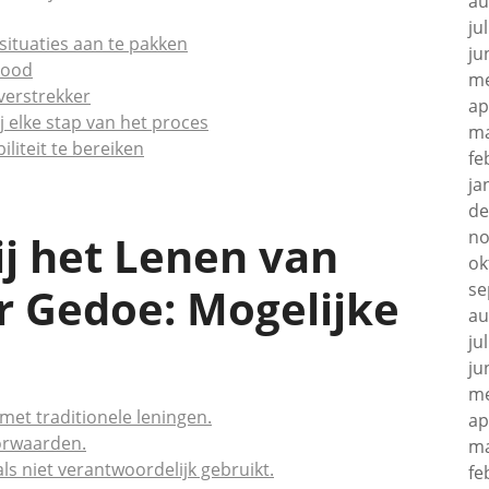
au
ju
situaties aan te pakken
ju
dnood
me
erstrekker
ap
j elke stap van het proces
ma
iliteit te bereiken
fe
ja
de
no
j het Lenen van
ok
se
r Gedoe: Mogelijke
au
ju
ju
me
met traditionele leningen.
ap
oorwaarden.
ma
ls niet verantwoordelijk gebruikt.
fe