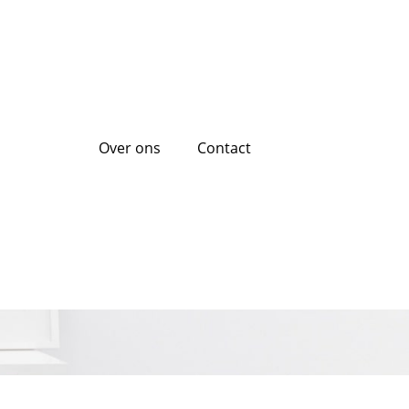
Over ons
Contact
zonder gedoe met
9E