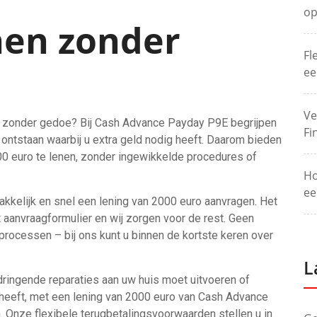
op
nen zonder
Fl
ee
Ve
nen zonder gedoe? Bij Cash Advance Payday P9E begrijpen
Fi
 ontstaan waarbij u extra geld nodig heeft. Daarom bieden
0 euro te lenen, zonder ingewikkelde procedures of
Ho
ee
kkelijk en snel een lening van 2000 euro aanvragen. Het
et aanvraagformulier en wij zorgen voor de rest. Geen
rocessen – bij ons kunt u binnen de kortste keren over
L
dringende reparaties aan uw huis moet uitvoeren of
heeft, met een lening van 2000 euro van Cash Advance
 Onze flexibele terugbetalingsvoorwaarden stellen u in