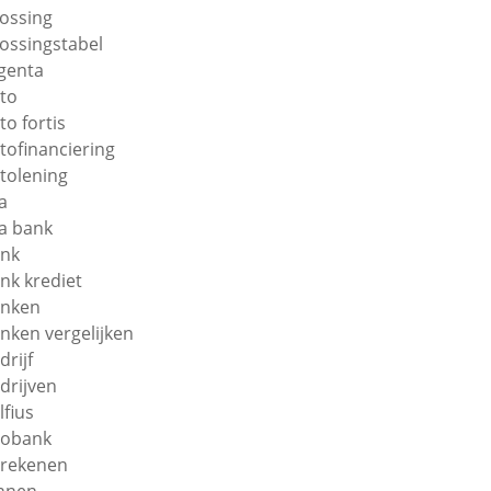
lossing
lossingstabel
genta
to
to fortis
tofinanciering
tolening
a
a bank
nk
nk krediet
nken
nken vergelijken
drijf
drijven
lfius
obank
rekenen