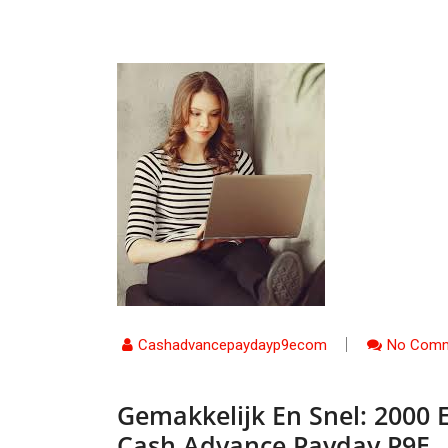
Cashadvancepaydayp9ecom
No Comm
Gemakkelijk En Snel: 2000
Cash Advance Payday P9E