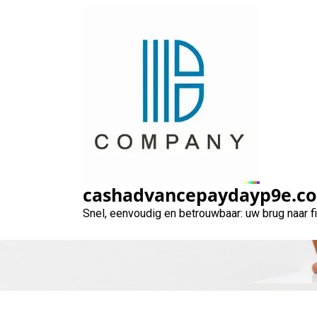
Naar
de
inhoud
gaan
Gemakkelijk en 
C
cashadvancepaydayp9e.c
Snel, eenvoudig en betrouwbaar: uw brug naar 