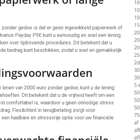
10
10
10
15
o zonder gedoe is dat er geen ingewikkeld papierwerk of
20
Advance Payday P9E kunt u eenvoudig en snel een lening
20
ken over tijdrovende procedures. Dit betekent dat u
20
igde bedrag kunt beschikken, zodat u snel en gemakkelijk
25
2d
alingsvoorwaarden
30
30
5 
t lenen van 2000 euro zonder gedoe, kunt u de lening
50
hoeften. Dit betekent dat u de vrijheid heeft om een
50
est comfortabel is, waardoor u geen onnodige stress
50
rag. Flexibiliteit in terugbetaling zorgt voor
75
en haalbare en stressvrije optie voor uw financiële
af
af
af