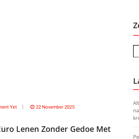
Z
L
Al
ent Yet
22 November 2025
na
kr
 Euro Lenen Zonder Gedoe Met
Pe