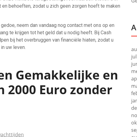
Ge
 en behoeften, zodat u zich geen zorgen hoeft te maken
A
r gedoe, neem dan vandaag nog contact met ons op en
g te krijgen tot het geld dat u nodig heeft. Bij Cash
en bij het overbruggen van financiële hiaten, zodat u
 in uw leven.
au
ju
ju
en Gemakkelijke en
me
ap
n 2000 Euro zonder
ma
fe
ja
de
no
ok
se
achttijden