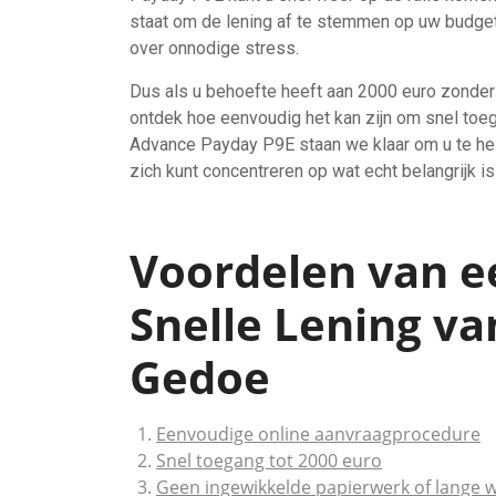
staat om de lening af te stemmen op uw budget
over onnodige stress.
Dus als u behoefte heeft aan 2000 euro zonde
ontdek hoe eenvoudig het kan zijn om snel toegan
Advance Payday P9E staan we klaar om u te help
zich kunt concentreren op wat echt belangrijk is
Voordelen van e
Snelle Lening va
Gedoe
Eenvoudige online aanvraagprocedure
Snel toegang tot 2000 euro
Geen ingewikkelde papierwerk of lange w