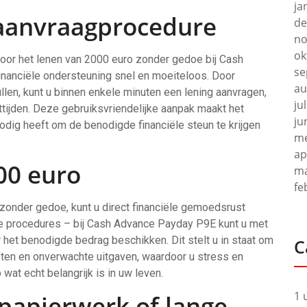
ja
 aanvraagprocedure
de
no
ok
oor het lenen van 2000 euro zonder gedoe bij Cash
se
inanciële ondersteuning snel en moeiteloos. Door
au
llen, kunt u binnen enkele minuten een lening aanvragen,
ju
tijden. Deze gebruiksvriendelijke aanpak maakt het
ju
odig heeft om de benodigde financiële steun te krijgen
me
ap
00 euro
ma
fe
zonder gedoe, kunt u direct financiële gemoedsrust
de procedures – bij Cash Advance Payday P9E kunt u met
het benodigde bedrag beschikken. Dit stelt u in staat om
C
eften en onverwachte uitgaven, waardoor u stress en
wat echt belangrijk is in uw leven.
1 
papierwerk of lange