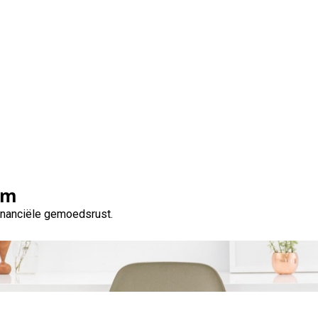
Snel: 2000 euro lenen 
ash Advance Payday P
om
financiële gemoedsrust.