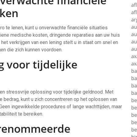
verwachte financiële
af
kken
af
ar
au
te lenen, kunt u onverwachte financiële situaties
au
ziene medische kosten, dringende reparaties aan uw huis
au
et verkrijgen van een lening stelt u in staat om snel en
au
gen die zich kunnen voordoen.
ax
g voor tijdelijke
ax
ba
ba
ba
n stressvrije oplossing voor tijdelijke geldnood. Met
ba
e bedrag, kunt u zich concentreren op het oplossen van
be
 Geen ingewikkelde procedures of lange wachttijden, maar
be
biliteit te bereiken.
be
be
erenommeerde
be