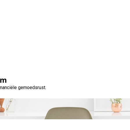
geld lenen: Snel en Een
Advance Payday P9E
om
financiële gemoedsrust.