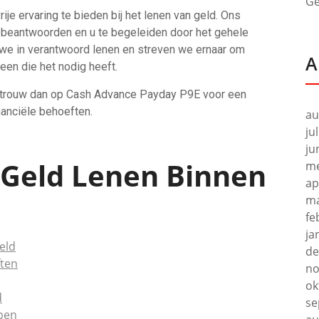
Ge
ije ervaring te bieden bij het lenen van geld. Ons
e beantwoorden en u te begeleiden door het gehele
we in verantwoord lenen en streven we ernaar om
A
een die het nodig heeft.
 vertrouw dan op Cash Advance Payday P9E voor een
nanciële behoeften.
au
ju
ju
 Geld Lenen Binnen
me
ap
ma
fe
ja
eld
de
ften
no
ok
d
se
lpen