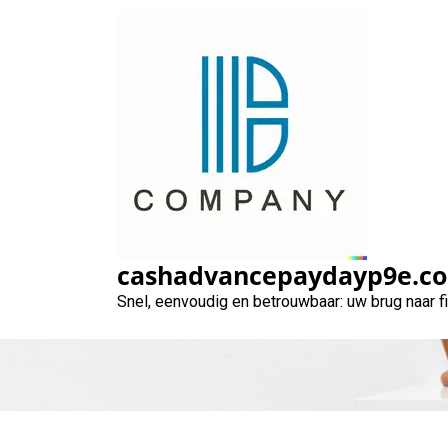
Naar
de
inhoud
gaan
Binnen 24 uur 
cashadvancepaydayp9e.c
Snel, eenvoudig en betrouwbaar: uw brug naar 