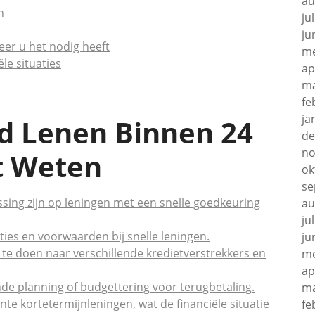
au
n
ju
ju
er u het nodig heeft
me
le situaties
ap
ma
fe
ja
d Lenen Binnen 24
de
no
t Weten
ok
se
sing zijn op leningen met een snelle goedkeuring
au
ju
ies en voorwaarden bij snelle leningen.
ju
te doen naar verschillende kredietverstrekkers en
me
ap
nde planning of budgettering voor terugbetaling.
ma
nte kortetermijnleningen, wat de financiële situatie
fe