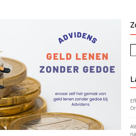
Z
L
Ef
On
Al
na