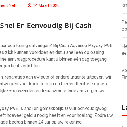
kr
ent Yet
14 Maart 2026
Pe
Snel En Eenvoudig Bij Cash
op
24 uur een lening ontvangen? Bij Cash Advance Payday P9E
Fl
ies zich kunnen voordoen en dat u snel een oplossing
ee
line aanvraagprocedure kunt u binnen één dag toegang
orgen kunt verlichten.
Ve
Fi
 reparaties aan uw auto of andere urgente uitgaven, wij
ontworpen voor korte termijn en bieden flexibele opties
lijke voorwaarden en transparante tarieven zorgen we
L
yday P9E is snel en gemakkelijk. U vult eenvoudigweg
eeft hoeveel geld u nodig heeft en voor hoelang. Zodra uw
agde bedrag binnen 24 uur op uw rekening.