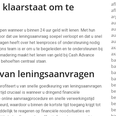
 klaarstaat om te
af
af
ar
au
au
lpen wanneer u binnen 24 uur geld wilt lenen. Met hun
au
voor dat uw leningsaanvraag soepel verloopt en dat u snel
au
vragen heeft over het leenproces of ondersteuning nodig
ax
, ons team is er om u te begeleiden en te ondersteunen bij
ax
enadering maakt het lenen van geld bij Cash Advance
ba
 behoeften centraal staan.
ba
 van leningsaanvragen
ba
ba
be
profiteert u van snelle goedkeuring van leningsaanvragen.
be
jd cruciaal is wanneer u dringend financiële
be
e online aanvraagprocedure en snelle verwerkingstijd
be
d, waardoor u binnen de kortste tijd toegang krijgt tot
be
ddellijk te reageren op financiële noodsituaties en