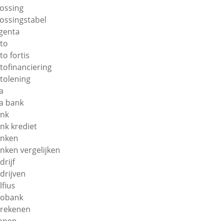
lossing
lossingstabel
genta
to
to fortis
tofinanciering
tolening
a
a bank
nk
nk krediet
nken
nken vergelijken
drijf
drijven
lfius
obank
rekenen