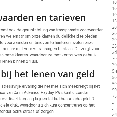
10
10
aarden en tarieven
10
15
20
 komt ook de geruststelling van transparante voorwaarden
20
en we ernaar om onze klanten duidelijkheid te bieden
20
nte voorwaarden en tarieven te hanteren, weten onze
25
men ze niet voor verrassingen te staan. Dit zorgt voor
2d
en onze klanten, waardoor ze met vertrouwen gebruik
30
 lenen binnen 24 uur.
30
 bij het lenen van geld
5 
50
50
 stressvrije ervaring die het met zich meebrengt bij het
50
rvice van Cash Advance Payday P9E kunt u zonder
75
es direct toegang krijgen tot het benodigde geld. Dit
af
ciële druk, waardoor u zich kunt concentreren op het
af
onder extra stress of zorgen.
af