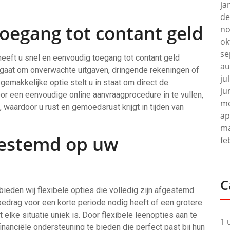
ja
de
oegang tot contant geld
no
ok
se
heeft u snel en eenvoudig toegang tot contant geld
au
 gaat om onverwachte uitgaven, dringende rekeningen of
ju
gemakkelijke optie stelt u in staat om direct de
ju
oor een eenvoudige online aanvraagprocedure in te vullen,
me
 waardoor u rust en gemoedsrust krijgt in tijden van
ap
ma
fgestemd op uw
fe
C
bieden wij flexibele opties die volledig zijn afgestemd
bedrag voor een korte periode nodig heeft of een grotere
t elke situatie uniek is. Door flexibele leenopties aan te
1 
nanciële ondersteuning te bieden die perfect past bij hun