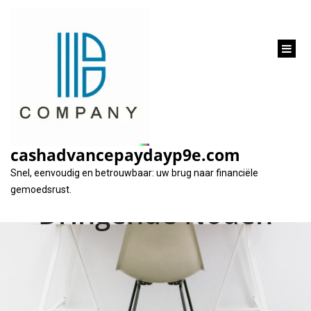
inhoud
gaan
Snel 5000 Euro
Lenen: Financiële
cashadvancepaydayp9e.com
Oplossingen voor
Snel, eenvoudig en betrouwbaar: uw brug naar financiële
gemoedsrust.
Dringende Noden