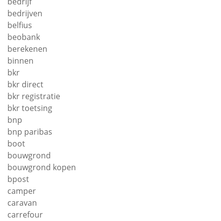
bedrijf
bedrijven
belfius
beobank
berekenen
binnen
bkr
bkr direct
bkr registratie
bkr toetsing
bnp
bnp paribas
boot
bouwgrond
bouwgrond kopen
bpost
camper
caravan
carrefour