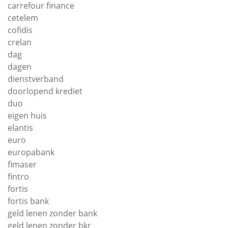
carrefour finance
cetelem
cofidis
crelan
dag
dagen
dienstverband
doorlopend krediet
duo
eigen huis
elantis
euro
europabank
fimaser
fintro
fortis
fortis bank
geld lenen zonder bank
geld lenen zonder bkr