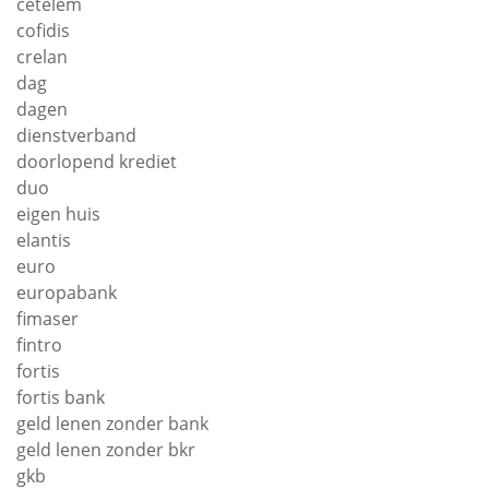
cetelem
cofidis
crelan
dag
dagen
dienstverband
doorlopend krediet
duo
eigen huis
elantis
euro
europabank
fimaser
fintro
fortis
fortis bank
geld lenen zonder bank
geld lenen zonder bkr
gkb