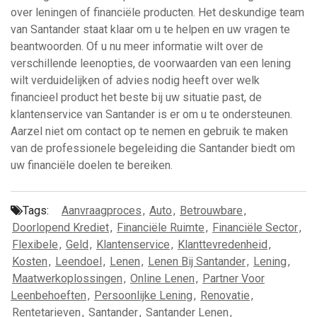
over leningen of financiële producten. Het deskundige team
van Santander staat klaar om u te helpen en uw vragen te
beantwoorden. Of u nu meer informatie wilt over de
verschillende leenopties, de voorwaarden van een lening
wilt verduidelijken of advies nodig heeft over welk
financieel product het beste bij uw situatie past, de
klantenservice van Santander is er om u te ondersteunen.
Aarzel niet om contact op te nemen en gebruik te maken
van de professionele begeleiding die Santander biedt om
uw financiële doelen te bereiken.
Tags:
Aanvraagproces
,
Auto
,
Betrouwbare
,
Doorlopend Krediet
,
Financiële Ruimte
,
Financiële Sector
,
Flexibele
,
Geld
,
Klantenservice
,
Klanttevredenheid
,
Kosten
,
Leendoel
,
Lenen
,
Lenen Bij Santander
,
Lening
,
Maatwerkoplossingen
,
Online Lenen
,
Partner Voor
Leenbehoeften
,
Persoonlijke Lening
,
Renovatie
,
Rentetarieven
,
Santander
,
Santander Lenen
,