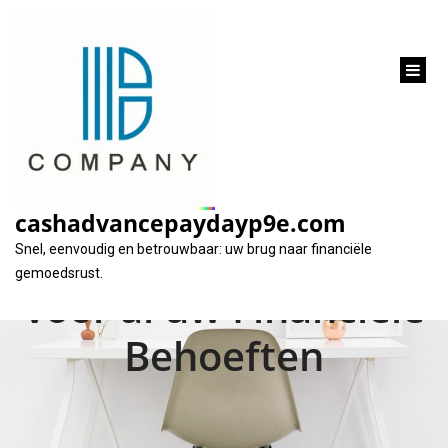
inhoud
gaan
Flexibel en
Betrouwbaar:
cashadvancepaydayp9e.com
Santander Lenen
Snel, eenvoudig en betrouwbaar: uw brug naar financiële
gemoedsrust.
voor al uw Financiële
Behoeften