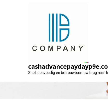
Naar
de
inhoud
gaan
Financiering vo
een privé len
cashadvancepaydayp9e.c
Snel, eenvoudig en betrouwbaar: uw brug naar 