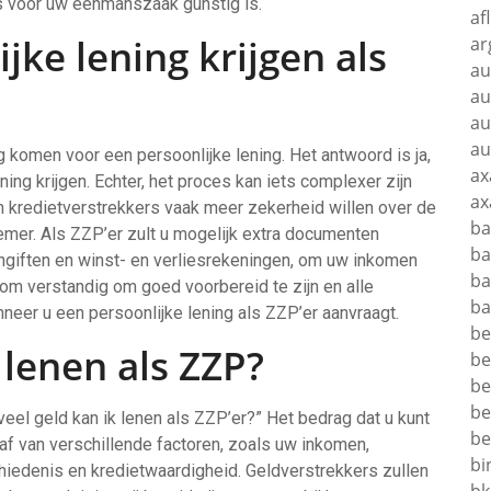
s voor uw eenmanszaak gunstig is.
af
jke lening krijgen als
ar
au
au
au
au
 komen voor een persoonlijke lening. Het antwoord is ja,
ax
ning krijgen. Echter, het proces kan iets complexer zijn
ax
n kredietverstrekkers vaak meer zekerheid willen over de
ba
nemer. Als ZZP’er zult u mogelijk extra documenten
ba
ngiften en winst- en verliesrekeningen, om uw inkomen
ba
aarom verstandig om goed voorbereid te zijn en alle
ba
neer u een persoonlijke lening als ZZP’er aanvraagt.
be
 lenen als ZZP?
be
be
be
eel geld kan ik lenen als ZZP’er?” Het bedrag dat u kunt
be
af van verschillende factoren, zoals uw inkomen,
bi
hiedenis en kredietwaardigheid. Geldverstrekkers zullen