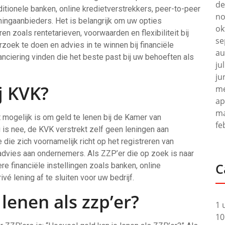
de
raditionele banken, online kredietverstrekkers, peer-to-peer
no
ningaanbieders. Het is belangrijk om uw opties
ok
en zoals rentetarieven, voorwaarden en flexibiliteit bij
se
zoek te doen en advies in te winnen bij financiële
au
anciering vinden die het beste past bij uw behoeften als
ju
ju
j KVK?
me
ap
ma
 mogelijk is om geld te lenen bij de Kamer van
fe
is nee, de KVK verstrekt zelf geen leningen aan
die zich voornamelijk richt op het registreren van
 advies aan ondernemers. Als ZZP’er die op zoek is naar
C
re financiële instellingen zoals banken, online
é lening af te sluiten voor uw bedrijf.
lenen als zzp’er?
1 
10