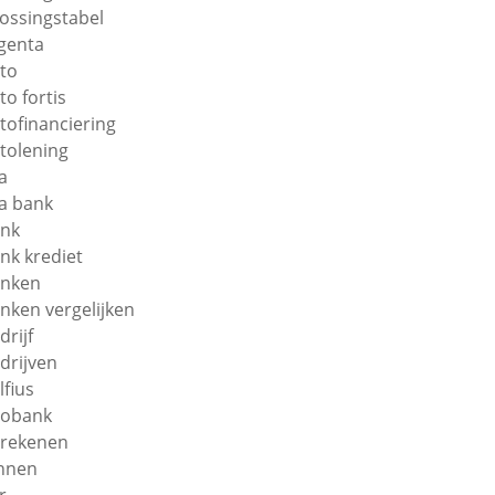
lossingstabel
genta
to
to fortis
tofinanciering
tolening
a
a bank
nk
nk krediet
nken
nken vergelijken
drijf
drijven
lfius
obank
rekenen
nnen