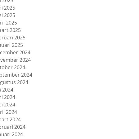
li 2025
ni 2025
i 2025
ril 2025
art 2025
bruari 2025
nuari 2025
cember 2024
vember 2024
tober 2024
ptember 2024
gustus 2024
li 2024
ni 2024
i 2024
ril 2024
art 2024
bruari 2024
nuari 2024