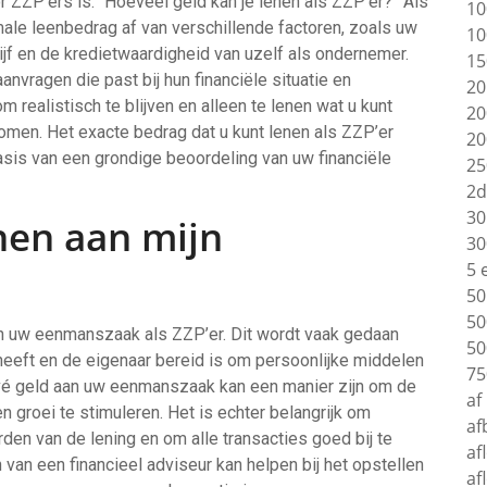
 ZZP’ers is: “Hoeveel geld kan je lenen als ZZP’er?” Als
10
ale leenbedrag af van verschillende factoren, zoals uw
10
jf en de kredietwaardigheid van uzelf als ondernemer.
15
vragen die past bij hun financiële situatie en
20
m realistisch te blijven en alleen te lenen wat u kunt
20
omen. Het exacte bedrag dat u kunt lenen als ZZP’er
20
asis van een grondige beoordeling van uw financiële
25
2d
30
enen aan mijn
30
5 
50
50
 aan uw eenmanszaak als ZZP’er. Dit wordt vaak gedaan
50
eeft en de eigenaar bereid is om persoonlijke middelen
75
privé geld aan uw eenmanszaak kan een manier zijn om de
af
en groei te stimuleren. Het is echter belangrijk om
af
den van de lening en om alle transacties goed bij te
af
van een financieel adviseur kan helpen bij het opstellen
af