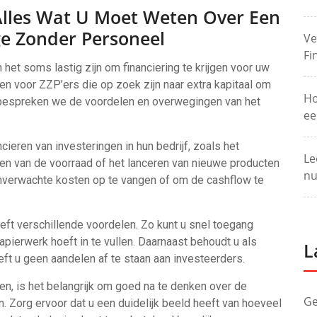
 Alles Wat U Moet Weten Over Een
ige Zonder Personeel
Ve
Fi
het soms lastig zijn om financiering te krijgen voor uw
den voor ZZP’ers die op zoek zijn naar extra kapitaal om
Ho
el bespreken we de voordelen en overwegingen van het
ee
ncieren van investeringen in hun bedrijf, zoals het
Le
den van de voorraad of het lanceren van nieuwe producten
nu
nverwachte kosten op te vangen of om de cashflow te
eeft verschillende voordelen. Zo kunt u snel toegang
papierwerk hoeft in te vullen. Daarnaast behoudt u als
L
eft u geen aandelen af te staan aan investeerders.
ten, is het belangrijk om goed na te denken over de
Ge
. Zorg ervoor dat u een duidelijk beeld heeft van hoeveel