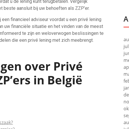
rdat u de lening kunt terugbetalen. Vergelijk
t beste aansluit bij uw behoeften als ZZP’er.
A
j een financieel adviseur voordat u een privé lening
van uw financiële situatie en het vinden van de meest
eïnformeerd te zijn en weloverwogen beslissingen te
au
rdelen die een privé lening met zich meebrengt.
ju
ju
me
gen over Privé
ap
ma
P’ers in België
fe
ja
de
no
ok
se
szaak?
au