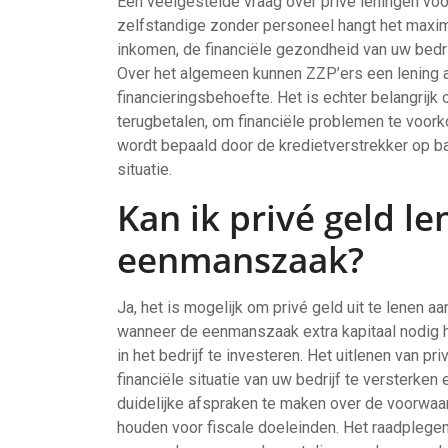
Een veelgestelde vraag over privé leningen voor
zelfstandige zonder personeel hangt het maxim
inkomen, de financiële gezondheid van uw bedri
Over het algemeen kunnen ZZP’ers een lening aan
financieringsbehoefte. Het is echter belangrijk o
terugbetalen, om financiële problemen te voork
wordt bepaald door de kredietverstrekker op b
situatie.
Kan ik privé geld l
eenmanszaak?
Ja, het is mogelijk om privé geld uit te lenen
wanneer de eenmanszaak extra kapitaal nodig h
in het bedrijf te investeren. Het uitlenen van 
financiële situatie van uw bedrijf te versterken 
duidelijke afspraken te maken over de voorwaar
houden voor fiscale doeleinden. Het raadplegen 