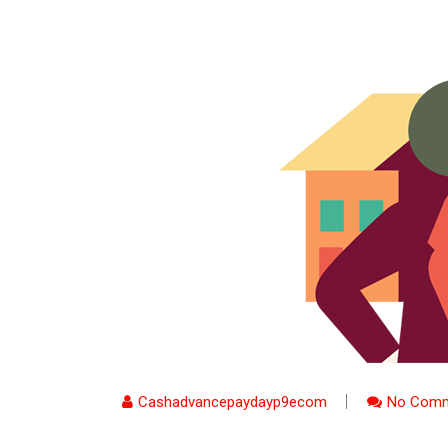
Cashadvancepaydayp9ecom
No Comm