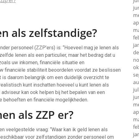
 zzp’er?
ju
ju
me
ap
n als zelfstandige?
ma
fe
ja
nder personeel (ZZP’ers) is: “Hoeveel mag je lenen als
de
zelfde lenen als een particulier, maar het bedrag dat u
no
zoals uw inkomen, financiële situatie en
ok
w financiële stabiliteit beoordelen voordat ze beslissen
se
t is daarom belangrijk om een duidelijk overzicht te
au
alistisch kunt inschatten hoeveel u kunt lenen als
ju
 adviseur kan ook helpen bij het bepalen van een
ju
ke behoeften en financiële mogelijkheden.
me
nen als ZZP er?
ap
ma
fe
een veelgestelde vraag: “Waar kan ik geld lenen als
ja
s beschikbaar voor zelfstandigen zonder personeel om