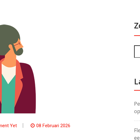
Z
L
Pe
op
ent Yet
08 Februari 2026
Fl
ee