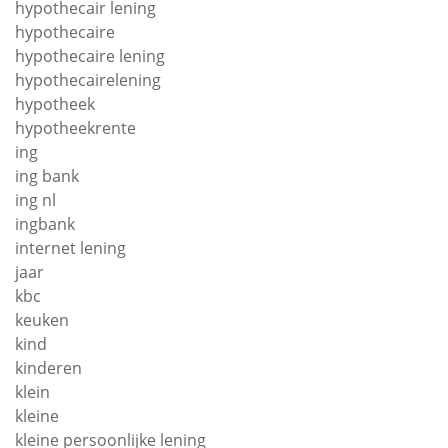
hypothecair lening
hypothecaire
hypothecaire lening
hypothecairelening
hypotheek
hypotheekrente
ing
ing bank
ing nl
ingbank
internet lening
jaar
kbc
keuken
kind
kinderen
klein
kleine
kleine persoonlijke lening