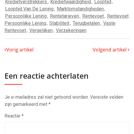
Kredietverstrekkers
,
Kredietwaardigheid
,
Looptijd
,
Looptijd Van De Lening
,
Marktomstandigheden
,
Persoonlijke Lening
,
Rentetarieven
,
Rentevoet
,
Rentevoet
Persoonlijke Lening
,
Stabiliteit
,
Terugbetalen
,
Vaste
Rentevoet
,
Vergelijken
,
Verzekeringen
Vorig artikel
Volgend artikel
Een reactie achterlaten
Je e-mailadres zal niet getoond worden.
Vereiste velden
zijn gemarkeerd met
*
Reactie
*