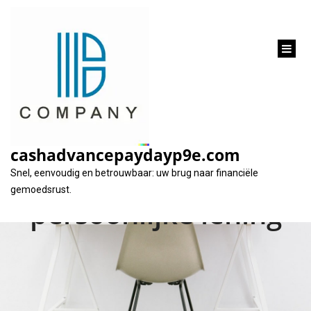
inhoud
gaan
Alles wat u moet
weten over de
cashadvancepaydayp9e.com
rentevoet van een
Snel, eenvoudig en betrouwbaar: uw brug naar financiële
gemoedsrust.
persoonlijke lening