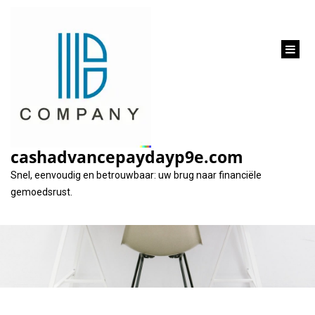
inhoud
gaan
De Kosten van een
Persoonlijke Lening:
cashadvancepaydayp9e.com
Wat U Moet Weten
Snel, eenvoudig en betrouwbaar: uw brug naar financiële
gemoedsrust.