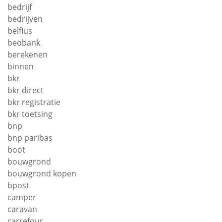
bedrijf
bedrijven
belfius
beobank
berekenen
binnen
bkr
bkr direct
bkr registratie
bkr toetsing
bnp
bnp paribas
boot
bouwgrond
bouwgrond kopen
bpost
camper
caravan
carrefour