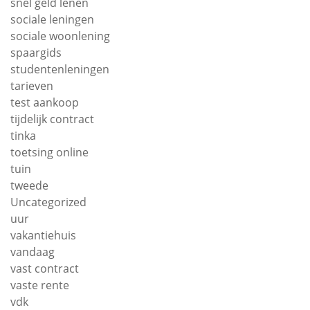
snel geld lenen
sociale leningen
sociale woonlening
spaargids
studentenleningen
tarieven
test aankoop
tijdelijk contract
tinka
toetsing online
tuin
tweede
Uncategorized
uur
vakantiehuis
vandaag
vast contract
vaste rente
vdk