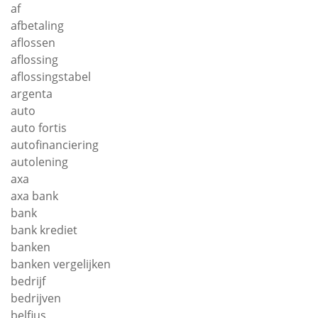
af
afbetaling
aflossen
aflossing
aflossingstabel
argenta
auto
auto fortis
autofinanciering
autolening
axa
axa bank
bank
bank krediet
banken
banken vergelijken
bedrijf
bedrijven
belfius