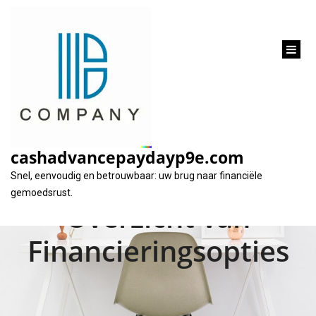
inhoud
gaan
Verschillende
Soorten Leningen
cashadvancepaydayp9e.com
voor Huis: Een
Snel, eenvoudig en betrouwbaar: uw brug naar financiële
gemoedsrust.
Overzicht van
Financieringsopties