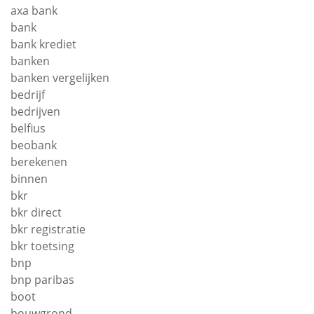
axa bank
bank
bank krediet
banken
banken vergelijken
bedrijf
bedrijven
belfius
beobank
berekenen
binnen
bkr
bkr direct
bkr registratie
bkr toetsing
bnp
bnp paribas
boot
bouwgrond