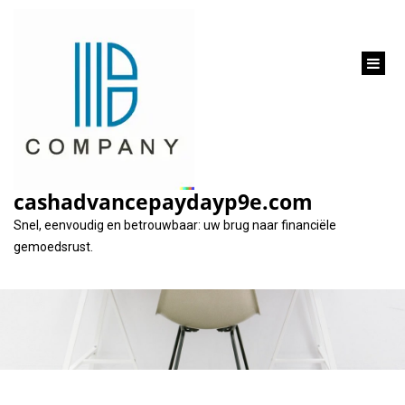
inhoud
gaan
Met spoed en
gemakkelijk geld
cashadvancepaydayp9e.com
lenen zonder gedoe
Snel, eenvoudig en betrouwbaar: uw brug naar financiële
gemoedsrust.