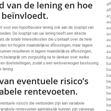
d van de lening en hoe
af
af
 beïnvloedt.
ar
au
t voor een hypothecaire lening ook aan de looptijd van
au
loeden. De looptijd van uw lening heeft een directe
au
s de totale interestkosten die u betaalt over de hele
au
eiden tot hogere maandelijkse aflossingen, maar lagere
ax
n kunnen resulteren in lagere maandelijkse aflossingen,
ax
om belangrijk om zorgvuldig na te denken over welke
ba
tie en doelstellingen, zodat u een weloverwogen beslissing
ba
 lening.
ba
ba
an eventuele risico’s
be
be
abele rentevoeten.
be
be
ventuele risico’s die verbonden zijn aan variabele
be
variabele rentevoeten aanlokkelijk kunnen zijn vanwege