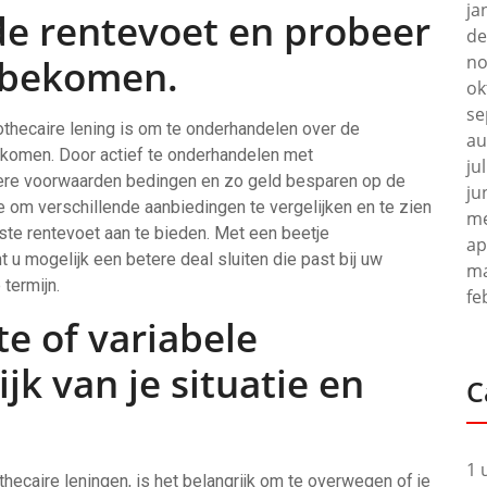
ja
e rentevoet en probeer
de
no
e bekomen.
ok
se
pothecaire lening is om te onderhandelen over de
au
bekomen. Door actief te onderhandelen met
ju
gere voorwaarden bedingen en zo geld besparen op de
ju
e om verschillende aanbiedingen te vergelijken en te zien
me
este rentevoet aan te bieden. Met een beetje
ap
u mogelijk een betere deal sluiten die past bij uw
ma
termijn.
fe
te of variabele
jk van je situatie en
C
1 
hecaire leningen, is het belangrijk om te overwegen of je