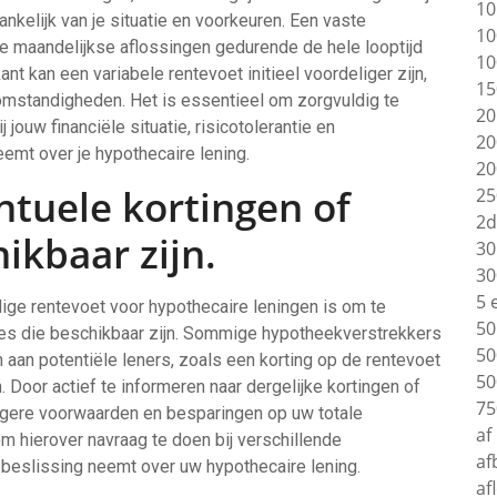
10
ankelijk van je situatie en voorkeuren. Een vaste
10
 je maandelijkse aflossingen gedurende de hele looptijd
10
nt kan een variabele rentevoet initieel voordeliger zijn,
15
tomstandigheden. Het is essentieel om zorgvuldig te
20
jouw financiële situatie, risicotolerantie en
20
emt over je hypothecaire lening.
20
ntuele kortingen of
25
2d
ikbaar zijn.
30
30
5 
idige rentevoet voor hypothecaire leningen is om te
50
ies die beschikbaar zijn. Sommige hypotheekverstrekkers
50
n aan potentiële leners, zoals een korting op de rentevoet
50
Door actief te informeren naar dergelijke kortingen of
75
tigere voorwaarden en besparingen op uw totale
af
m hierover navraag te doen bij verschillende
af
 beslissing neemt over uw hypothecaire lening.
af