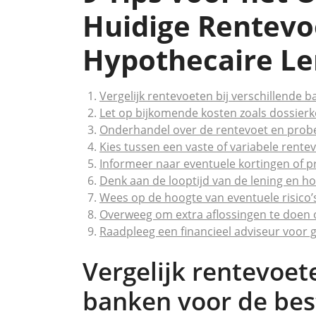
Huidige Rentevo
Hypothecaire Le
Vergelijk rentevoeten bij verschillende 
Let op bijkomende kosten zoals dossierk
Onderhandel over de rentevoet en probe
Kies tussen een vaste of variabele rentev
Informeer naar eventuele kortingen of pr
Denk aan de looptijd van de lening en hoe
Wees op de hoogte van eventuele risico’
Overweeg om extra aflossingen te doen o
Raadpleeg een financieel adviseur voor 
Vergelijk rentevoet
banken voor de bes