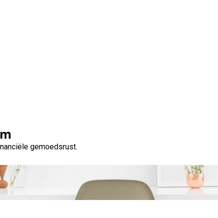
evoet voor hypothecaire
moet weten
om
financiële gemoedsrust.