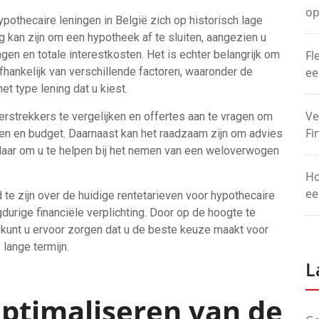
op
othecaire leningen in België zich op historisch lage
g kan zijn om een hypotheek af te sluiten, aangezien u
gen en totale interestkosten. Het is echter belangrijk om
Fl
fhankelijk van verschillende factoren, waaronder de
ee
het type lening dat u kiest.
Ve
rstrekkers te vergelijken en offertes aan te vragen om
Fi
ten en budget. Daarnaast kan het raadzaam zijn om advies
kelaar om u te helpen bij het nemen van een weloverwogen
Ho
ee
 te zijn over de huidige rentetarieven voor hypothecaire
durige financiële verplichting. Door op de hoogte te
 kunt u ervoor zorgen dat u de beste keuze maakt voor
 lange termijn.
L
Optimaliseren van de