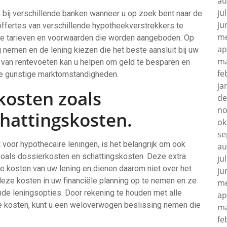
au
ju
n bij verschillende banken wanneer u op zoek bent naar de
ju
offertes van verschillende hypotheekverstrekkers te
me
rende tarieven en voorwaarden die worden aangeboden. Op
ap
nemen en de lening kiezen die het beste aansluit bij uw
ma
n van rentevoeten kan u helpen om geld te besparen en
fe
 de gunstige marktomstandigheden.
ja
kosten zoals
de
no
hattingskosten.
ok
se
 voor hypothecaire leningen, is het belangrijk om ook
au
oals dossierkosten en schattingskosten. Deze extra
ju
le kosten van uw lening en dienen daarom niet over het
ju
eze kosten in uw financiële planning op te nemen en ze
me
nde leningsopties. Door rekening te houden met alle
ap
de kosten, kunt u een weloverwogen beslissing nemen die
ma
fe