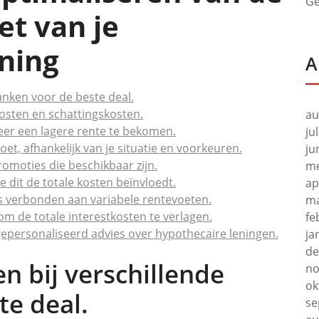
Ge
et van je
ning
A
banken voor de beste deal.
osten en schattingskosten.
au
er een lagere rente te bekomen.
ju
oet, afhankelijk van je situatie en voorkeuren.
ju
omoties die beschikbaar zijn.
me
 dit de totale kosten beïnvloedt.
ap
s verbonden aan variabele rentevoeten.
ma
m de totale interestkosten te verlagen.
fe
gepersonaliseerd advies over hypothecaire leningen.
ja
de
en bij verschillende
no
ok
te deal.
se