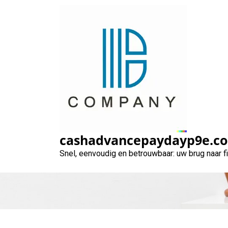
Naar
de
inhoud
gaan
De actuele rent
cashadvancepaydayp9e.c
Snel, eenvoudig en betrouwbaar: uw brug naar 