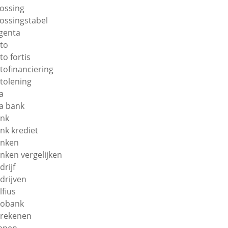
lossing
lossingstabel
genta
to
to fortis
tofinanciering
tolening
a
a bank
nk
nk krediet
nken
nken vergelijken
drijf
drijven
lfius
obank
rekenen