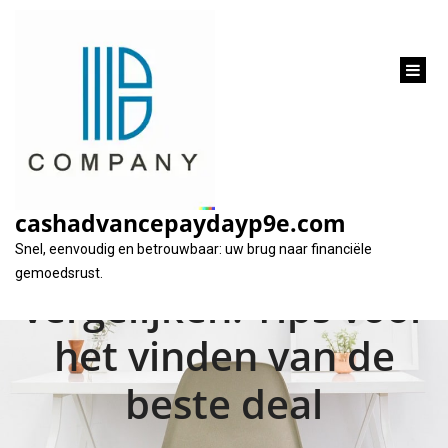
inhoud
gaan
Hoe u geld kunt
besparen door
cashadvancepaydayp9e.com
leningen te
Snel, eenvoudig en betrouwbaar: uw brug naar financiële
gemoedsrust.
vergelijken: Tips voor
het vinden van de
beste deal