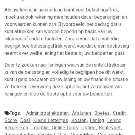
Als uw lening in aanmerking komt voor belastingaftrek,
moet u er ook rekening mee houden dat er beperkingen en
voorwaarden kunnen zijn. Bijvoorbeeld, het bedrag dat u
kunt aftrekken kan worden beperkt op basis van uw
inkomen of andere factoren. Zorg ervoor dat u volledig
begrijpt hoe belastingaftrek werkt voordat u een beslissing
neemt over welke lening het beste bij uw behoeften past.
Door te zoeken naar leningen waarvan de rente aftrekbaar
is van de belasting en volledig te begrijpen hoe dit werkt,
kunt u geld besparen op uw lening en uw financiële situatie
verbeteren. Overweeg deze optie bij het vergelijken van
leningen en kies de beste optie voor uw behoeften.
Tags:
Administratiekosten
,
Afsluiten
,
Boetes
,
Credit
Score
,
Deal
,
Kleine Lettertjes
,
Kosten
,
Lening
,
Lening
Vergelijken
,
Looptijd
,
Online Tools
,
Opties
,
Rentevoet
,
Totale Kosten
,
Variabel
,
Vast
,
Vergelijken
,
Vervroegde