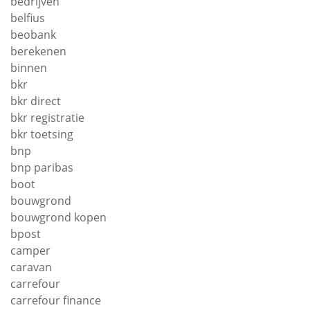
bedrijven
belfius
beobank
berekenen
binnen
bkr
bkr direct
bkr registratie
bkr toetsing
bnp
bnp paribas
boot
bouwgrond
bouwgrond kopen
bpost
camper
caravan
carrefour
carrefour finance