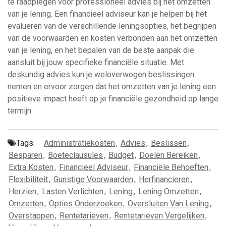
te raadplegen voor professioneel advies bij het omzetten
van je lening. Een financieel adviseur kan je helpen bij het
evalueren van de verschillende leningsopties, het begrijpen
van de voorwaarden en kosten verbonden aan het omzetten
van je lening, en het bepalen van de beste aanpak die
aansluit bij jouw specifieke financiële situatie. Met
deskundig advies kun je weloverwogen beslissingen
nemen en ervoor zorgen dat het omzetten van je lening een
positieve impact heeft op je financiële gezondheid op lange
termijn.
Tags:
Administratiekosten
,
Advies
,
Beslissen
,
Besparen
,
Boeteclausules
,
Budget
,
Doelen Bereiken
,
Extra Kosten
,
Financieel Adviseur
,
Financiële Behoeften
,
Flexibiliteit
,
Gunstige Voorwaarden
,
Herfinancieren
,
Herzien
,
Lasten Verlichten
,
Lening
,
Lening Omzetten
,
Omzetten
,
Opties Onderzoeken
,
Oversluiten Van Lening
,
Overstappen
,
Rentetarieven
,
Rentetarieven Vergelijken
,