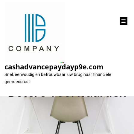
inhoud
gaan
Financiële
Flexibiliteit: Lenen
cashadvancepaydayp9e.com
Omzetten voor
Snel, eenvoudig en betrouwbaar: uw brug naar financiële
gemoedsrust.
Betere Voorwaarden