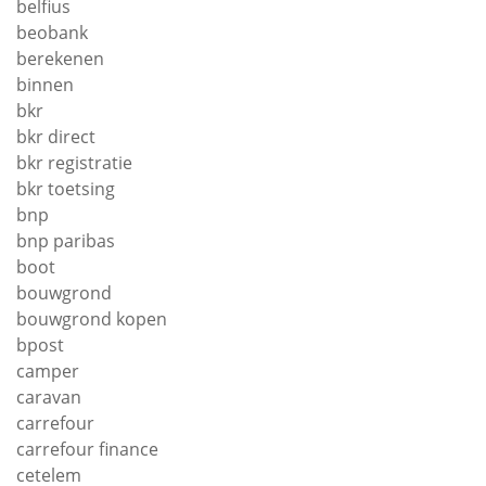
belfius
beobank
berekenen
binnen
bkr
bkr direct
bkr registratie
bkr toetsing
bnp
bnp paribas
boot
bouwgrond
bouwgrond kopen
bpost
camper
caravan
carrefour
carrefour finance
cetelem