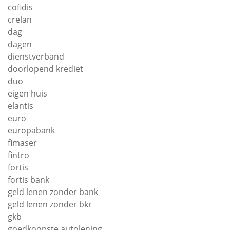
cofidis
crelan
dag
dagen
dienstverband
doorlopend krediet
duo
eigen huis
elantis
euro
europabank
fimaser
fintro
fortis
fortis bank
geld lenen zonder bank
geld lenen zonder bkr
gkb
goedkoopste autolening