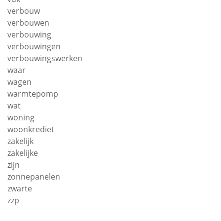
verbouw
verbouwen
verbouwing
verbouwingen
verbouwingswerken
waar
wagen
warmtepomp
wat
woning
woonkrediet
zakelijk
zakelijke
zijn
zonnepanelen
zwarte
zzp