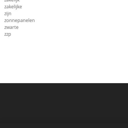
zakelijke
zijn
zonnepanelen
zwarte
zzp