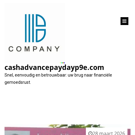
inhoud
gaan
Tag:
transparante tarieven
cashadvancepaydayp9e.com
Snel, eenvoudig en betrouwbaar: uw brug naar financiële
gemoedsrust.
28 maart 2026