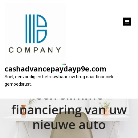
inhoud
gaan
Hoe en waarom een
autolening
cashadvancepaydayp9e.com
aanvragen: Tips voor
Snel, eenvoudig en betrouwbaar: uw brug naar financiële
gemoedsrust.
een slimme
financiering van uw
nieuwe auto