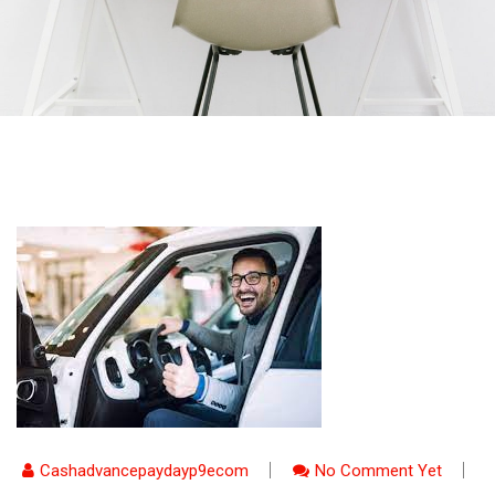
Cashadvancepaydayp9ecom
No Comment Yet