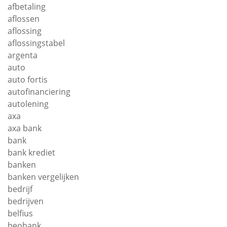
afbetaling
aflossen
aflossing
aflossingstabel
argenta
auto
auto fortis
autofinanciering
autolening
axa
axa bank
bank
bank krediet
banken
banken vergelijken
bedrijf
bedrijven
belfius
beobank