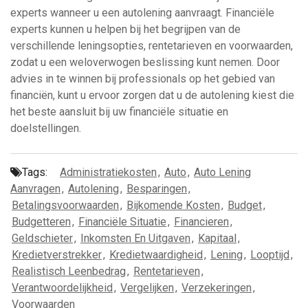
experts wanneer u een autolening aanvraagt. Financiële
experts kunnen u helpen bij het begrijpen van de
verschillende leningsopties, rentetarieven en voorwaarden,
zodat u een weloverwogen beslissing kunt nemen. Door
advies in te winnen bij professionals op het gebied van
financiën, kunt u ervoor zorgen dat u de autolening kiest die
het beste aansluit bij uw financiële situatie en
doelstellingen.
Tags:
Administratiekosten
,
Auto
,
Auto Lening
Aanvragen
,
Autolening
,
Besparingen
,
Betalingsvoorwaarden
,
Bijkomende Kosten
,
Budget
,
Budgetteren
,
Financiële Situatie
,
Financieren
,
Geldschieter
,
Inkomsten En Uitgaven
,
Kapitaal
,
Kredietverstrekker
,
Kredietwaardigheid
,
Lening
,
Looptijd
,
Realistisch Leenbedrag
,
Rentetarieven
,
Verantwoordelijkheid
,
Vergelijken
,
Verzekeringen
,
Voorwaarden