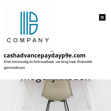
inhoud
gaan
Flexibele leningen op
maat bij ING: Ontdek
cashadvancepaydayp9e.com
uw financiële
Snel, eenvoudig en betrouwbaar: uw brug naar financiële
gemoedsrust.
mogelijkheden