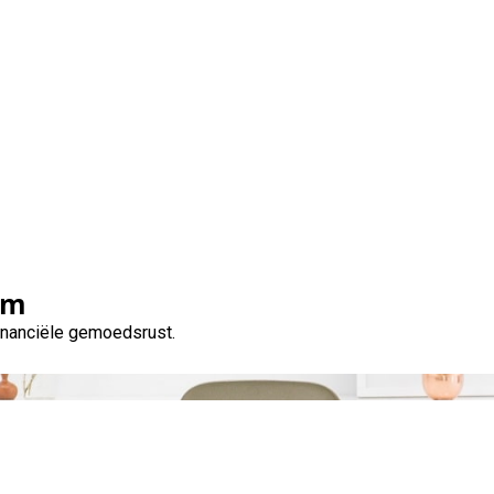
veel kunt u lenen voo
om
financiële gemoedsrust.