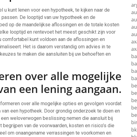
ar
l u kunt lenen voor een hypotheek, te kijken naar de
au
tie passen. De looptijd van uw hypotheek en de
au
loed op de maandelijkse aflossingen en de totale kosten
au
lke looptijd en rentevoet het meest geschikt zijn voor
au
t u comfortabel kunt voldoen aan de aflossingen en
ax
timaliseert. Het is daarom verstandig om advies in te
ax
 keuzes te maken die aansluiten bij uw behoeften en
ba
ba
ba
eren over alle mogelijke
ba
van een lening aangaan.
be
be
be
informeren over alle mogelijke opties en gevolgen voordat
be
ten van een hypotheek. Door grondig onderzoek te doen en
be
 je een weloverwogen beslissing nemen die aansluit bij
bi
t begrijpen van de voorwaarden, kosten en risico’s die
bk
tieel om onaangename verrassingen te voorkomen en