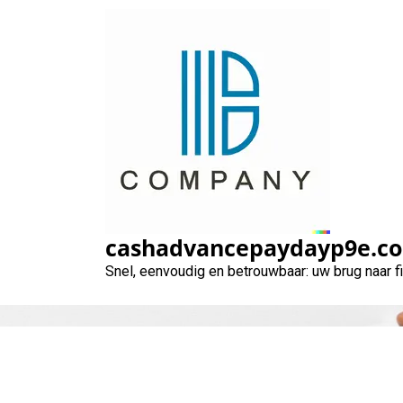
Naar
de
inhoud
gaan
Hypotheek: Hoe
cashadvancepaydayp9e.c
Snel, eenvoudig en betrouwbaar: uw brug naar 