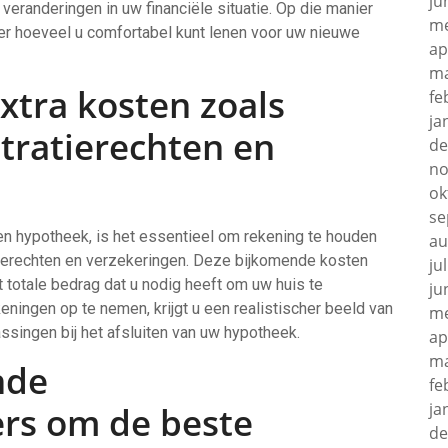
ju
eranderingen in uw financiële situatie. Op die manier
me
r hoeveel u comfortabel kunt lenen voor uw nieuwe
ap
ma
xtra kosten zoals
fe
ja
stratierechten en
de
no
ok
se
een hypotheek, is het essentieel om rekening te houden
au
atierechten en verzekeringen. Deze bijkomende kosten
ju
t totale bedrag dat u nodig heeft om uw huis te
ju
eningen op te nemen, krijgt u een realistischer beeld van
me
ssingen bij het afsluiten van uw hypotheek.
ap
ma
nde
fe
ja
rs om de beste
de