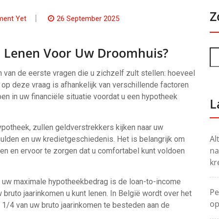
Z
ent Yet
26 September 2025
U Lenen Voor Uw Droomhuis?
 van de eerste vragen die u zichzelf zult stellen: hoeveel
op deze vraag is afhankelijk van verschillende factoren
ben in uw financiële situatie voordat u een hypotheek
L
potheek, zullen geldverstrekkers kijken naar uw
Al
ulden en uw kredietgeschiedenis. Het is belangrijk om
na
oven en ervoor te zorgen dat u comfortabel kunt voldoen
kr
van uw maximale hypotheekbedrag is de loan-to-income
Pe
w bruto jaarinkomen u kunt lenen. In België wordt over het
op
 1/4 van uw bruto jaarinkomen te besteden aan de