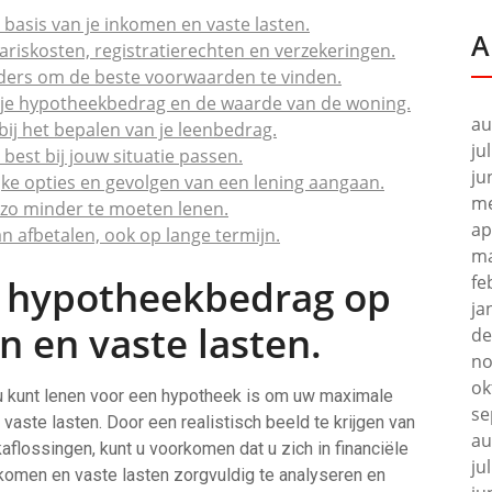
asis van je inkomen en vaste lasten.
A
riskosten, registratierechten en verzekeringen.
eders om de beste voorwaarden te vinden.
 je hypotheekbedrag en de waarde van de woning.
au
ij het bepalen van je leenbedrag.
ju
 best bij jouw situatie passen.
ju
jke opties en gevolgen van een lening aangaan.
me
zo minder te moeten lenen.
ap
kan afbetalen, ook op lange termijn.
ma
fe
e hypotheekbedrag op
ja
n en vaste lasten.
de
no
ok
l u kunt lenen voor een hypotheek is om uw maximale
se
ste lasten. Door een realistisch beeld te krijgen van
au
flossingen, kunt u voorkomen dat u zich in financiële
ju
nkomen en vaste lasten zorgvuldig te analyseren en