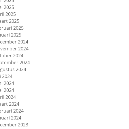
ni 2025
i 2025
ril 2025
art 2025
bruari 2025
nuari 2025
cember 2024
vember 2024
tober 2024
ptember 2024
gustus 2024
li 2024
ni 2024
i 2024
ril 2024
art 2024
bruari 2024
nuari 2024
cember 2023