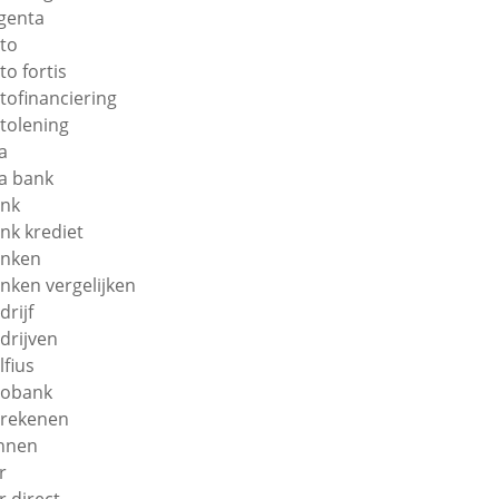
genta
to
to fortis
tofinanciering
tolening
a
a bank
nk
nk krediet
nken
nken vergelijken
drijf
drijven
lfius
obank
rekenen
nnen
r