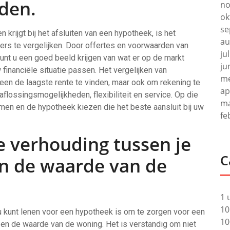
den.
no
ok
se
krijgt bij het afsluiten van een hypotheek, is het
au
rs te vergelijken. Door offertes en voorwaarden van
ju
kunt u een goed beeld krijgen van wat er op de markt
ju
 financiële situatie passen. Het vergelijken van
me
leen de laagste rente te vinden, maar ook om rekening te
ap
lossingsmogelijkheden, flexibiliteit en service. Op die
ma
en en de hypotheek kiezen die het beste aansluit bij uw
fe
e verhouding tussen je
C
n de waarde van de
1 
10
 u kunt lenen voor een hypotheek is om te zorgen voor een
10
n de waarde van de woning. Het is verstandig om niet