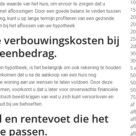
10
de waarde van het huis, om ervoor te zorgen dat u
15
kt met aflossingen. Door een goede balans te vinden tussen
20
, kunt u op lange termijn profiteren van een gezonde
20
 bij het aflossen van uw hypotheek.
20
 verbouwingskosten bij
25
2d
leenbedrag.
30
30
en hypotheek, is het belangrijk om ook rekening te houden
5 
rkomen dat u na de aankoop van een huis nog
50
de woning aan uw wensen te laten voldoen. Door deze
50
men, voorkomt u dat u later voor onverwachte financiële
50
stisch beeld krijgen van wat u zich kunt veroorloven en
75
it bij uw behoeften.
af
af
d en rentevoet die het
af
af
ie passen.
af