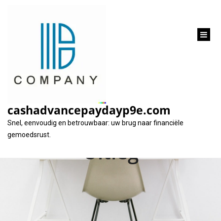
inhoud
gaan
De Werking van
Rente op een Lening:
cashadvancepaydayp9e.com
Een Inzichtelijke
Snel, eenvoudig en betrouwbaar: uw brug naar financiële
gemoedsrust.
Uitleg