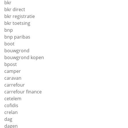
bkr
bkr direct
bkr registratie
bkr toetsing
bnp
bnp paribas
boot
bouwgrond
bouwgrond kopen
bpost
camper
caravan
carrefour
carrefour finance
cetelem
cofidis
crelan
dag
dagen