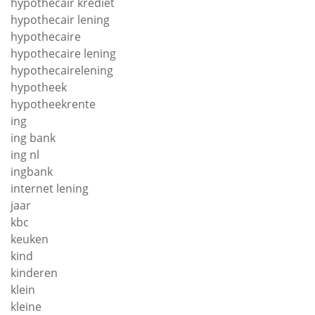
hypothecair krediet
hypothecair lening
hypothecaire
hypothecaire lening
hypothecairelening
hypotheek
hypotheekrente
ing
ing bank
ing nl
ingbank
internet lening
jaar
kbc
keuken
kind
kinderen
klein
kleine