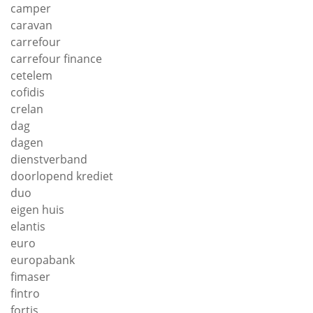
camper
caravan
carrefour
carrefour finance
cetelem
cofidis
crelan
dag
dagen
dienstverband
doorlopend krediet
duo
eigen huis
elantis
euro
europabank
fimaser
fintro
fortis