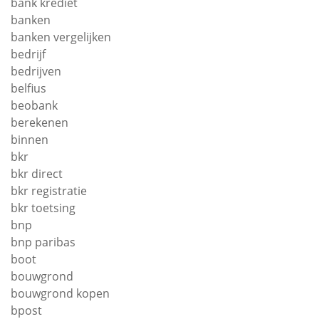
bank krediet
banken
banken vergelijken
bedrijf
bedrijven
belfius
beobank
berekenen
binnen
bkr
bkr direct
bkr registratie
bkr toetsing
bnp
bnp paribas
boot
bouwgrond
bouwgrond kopen
bpost