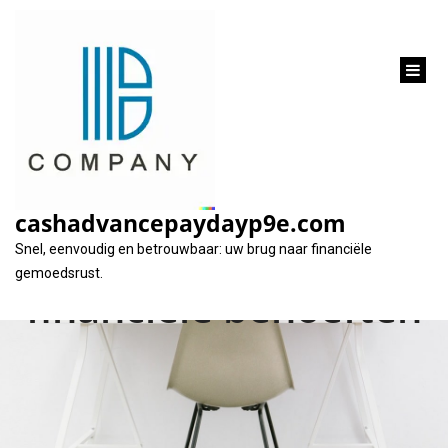
inhoud
gaan
Leningen op maat:
Geld lenen bij
cashadvancepaydayp9e.com
Santander voor uw
Snel, eenvoudig en betrouwbaar: uw brug naar financiële
gemoedsrust.
financiële behoeften