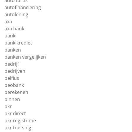
auto fortis
autofinanciering
autolening
axa
axa bank
bank
bank krediet
banken
banken vergelijken
bedrijf
bedrijven
belfius
beobank
berekenen
binnen
bkr
bkr direct
bkr registratie
bkr toetsing