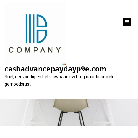
inhoud
gaan
Alles wat u moet
weten over de rente
cashadvancepaydayp9e.com
op uw autolening
Snel, eenvoudig en betrouwbaar: uw brug naar financiële
gemoedsrust.