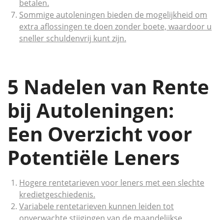
betalen.
Sommige autoleningen bieden de mogelijkheid om
extra aflossingen te doen zonder boete, waardoor u
sneller schuldenvrij kunt zijn.
5 Nadelen van Rente
bij Autoleningen:
Een Overzicht voor
Potentiële Leners
Hogere rentetarieven voor leners met een slechte
kredietgeschiedenis.
Variabele rentetarieven kunnen leiden tot
onverwachte stijgingen van de maandelijkse