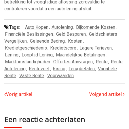
betrekking tot vroegtijdige aflossing zorgvuldig te
controleren voordat u een autolening afsluit.
Tags:
Auto Kopen
,
Autolening
,
Bijkomende Kosten
,
Financiële Beslissingen
,
Geld Besparen
,
Geldschieters
Vergelijken
,
Geleende Bedrag
,
Kosten
,
Kredietgeschiedenis
,
Kredietscore
,
Lagere Tarieven
,
Lening
,
Looptijd Lening
,
Maandelijkse Betalingen
,
Marktomstandigheden
,
Offertes Aanvragen
,
Rente
,
Rente
Autolening
,
Rentevoet
,
Risico
,
Terugbetalen
,
Variabele
Rente
,
Vaste Rente
,
Voorwaarden
Vorig artikel
Volgend artikel
Een reactie achterlaten