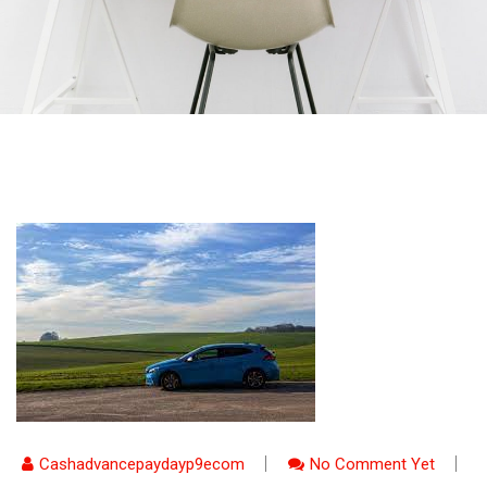
Cashadvancepaydayp9ecom
No Comment Yet