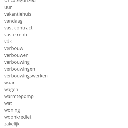
Uncategorized
uur
vakantiehuis
vandaag
vast contract
vaste rente
vdk
verbouw
verbouwen
verbouwing
verbouwingen
verbouwingswerken
waar
wagen
warmtepomp
wat
woning
woonkrediet
zakelijk