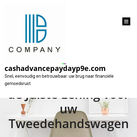
inhoud
gaan
Financier uw
Droomauto: Alles
cashadvancepaydayp9e.com
over het Vinden van
Snel, eenvoudig en betrouwbaar: uw brug naar financiële
gemoedsrust.
de Juiste Lening voor
uw
Tweedehandswagen