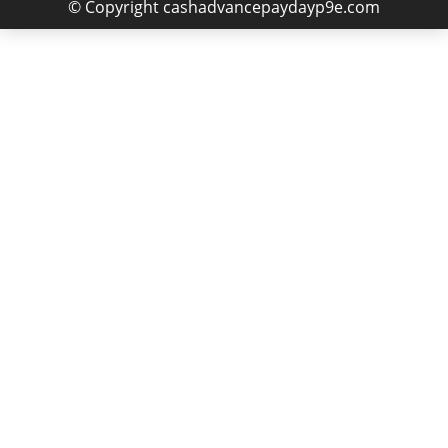
© Copyright cashadvancepaydayp9e.com