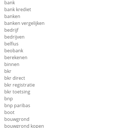
bank
bank krediet
banken
banken vergelijken
bedrijf
bedrijven
belfius
beobank
berekenen
binnen
bkr
bkr direct
bkr registratie
bkr toetsing
bnp
bnp paribas
boot
bouwgrond
bouwgrond kopen