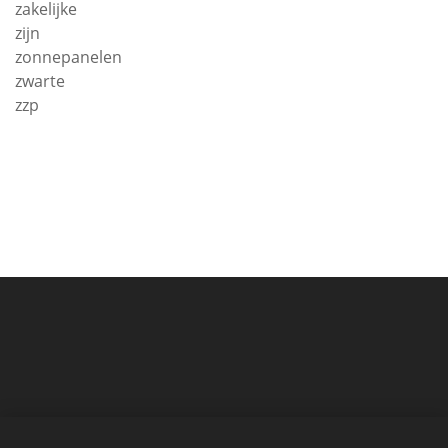
zakelijke
zijn
zonnepanelen
zwarte
zzp