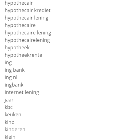
hypothecair
hypothecair krediet
hypothecair lening
hypothecaire
hypothecaire lening
hypothecairelening
hypotheek
hypotheekrente
ing
ing bank
ing nl
ingbank
internet lening
jaar
kbc
keuken
kind
kinderen
klein