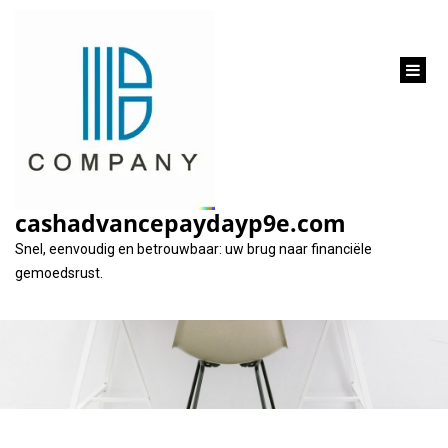
inhoud
gaan
Financier uw
droomauto met een
cashadvancepaydayp9e.com
Fortis autolening
Snel, eenvoudig en betrouwbaar: uw brug naar financiële
gemoedsrust.