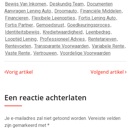
Bewijs Van Inkomen
,
Deskundig Team
,
Documenten
Aanvragen Lening Auto
,
Droomauto
,
Financiële Middelen
,
Financieren
,
Flexibele Leenopties
,
Fortis Lening Auto
,
Fortis Partner
,
Gemoedsrust
,
Goedkeuringsproces
,
Identiteitsbewijs
,
Kredietwaardigheid
,
Leenbedrag
,
Looptijd Lening
,
Professioneel Advies
,
Rentetarieven
,
Rentevoeten
,
Transparante Voorwaarden
,
Variabele Rente
,
Vaste Rente
,
Vertrouwen
,
Voordelige Voorwaarden
Vorig artikel
Volgend artikel
Een reactie achterlaten
Je e-mailadres zal niet getoond worden.
Vereiste velden
zijn gemarkeerd met
*