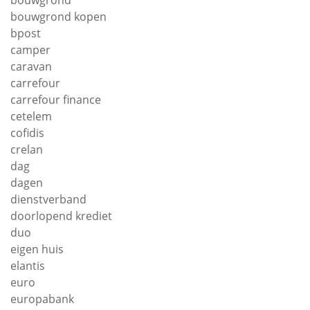
bouwgrond
bouwgrond kopen
bpost
camper
caravan
carrefour
carrefour finance
cetelem
cofidis
crelan
dag
dagen
dienstverband
doorlopend krediet
duo
eigen huis
elantis
euro
europabank