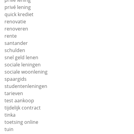
prive lening
privé lening
quick krediet
renovatie
renoveren
rente
santander
schulden
snel geld lenen
sociale leningen
sociale woonlening
spaargids
studentenleningen
tarieven
test aankoop
tijdelijk contract
tinka
toetsing online
tuin