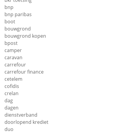
bkr toetsing
bnp
bnp paribas
boot
bouwgrond
bouwgrond kopen
bpost
camper
caravan
carrefour
carrefour finance
cetelem
cofidis
crelan
dag
dagen
dienstverband
doorlopend krediet
duo