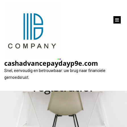
inhoud
gaan
Hoe en waarom een
lening aanvragen
cashadvancepaydayp9e.com
zonder BKR-
Snel, eenvoudig en betrouwbaar: uw brug naar financiële
gemoedsrust.
registratie?