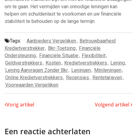
om te gaan. Het vermijden van onnodige leningen kan
helpen om schuldenlast te voorkomen en uw financiële
stabiliteit te behouden op de lange termijn.
Tags:
Aanbieders Vergelijken
,
Betrouwbaarheid
Kredietverstrekker
,
Bkr-Toetsing
,
Financiële
Ondersteuning
,
Financiële Situatie
,
Flexibiliteit
,
Geldverstrekkers
,
Kosten
,
Kredietverstrekkers
,
Lening
,
Lening Aanvragen Zonder Bkr
,
Leningen
,
Minileningen
,
Online Kredietverstrekkers
,
Recensies
,
Rentetarieven
,
Voorwaarden Vergelijken
Vorig artikel
Volgend artikel
Een reactie achterlaten