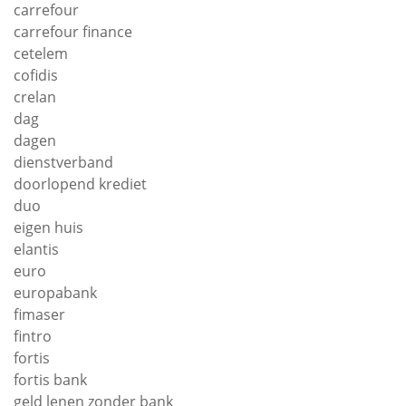
carrefour
carrefour finance
cetelem
cofidis
crelan
dag
dagen
dienstverband
doorlopend krediet
duo
eigen huis
elantis
euro
europabank
fimaser
fintro
fortis
fortis bank
geld lenen zonder bank