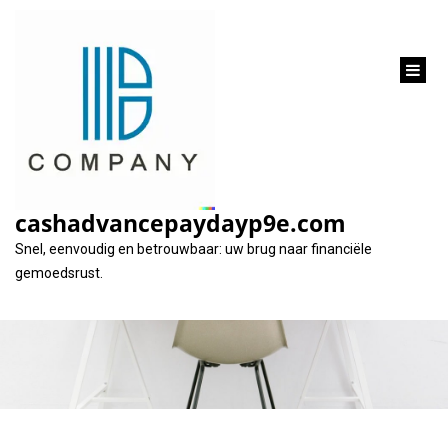
inhoud
gaan
Vind de Goedkoopste
Zakelijke Lening voor
cashadvancepaydayp9e.com
uw Bedrijf
Snel, eenvoudig en betrouwbaar: uw brug naar financiële
gemoedsrust.