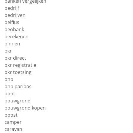
banken vergelijken
bedrijf
bedrijven
belfius
beobank
berekenen
binnen
bkr
bkr direct
bkr registratie
bkr toetsing
bnp
bnp paribas
boot
bouwgrond
bouwgrond kopen
bpost
camper
caravan