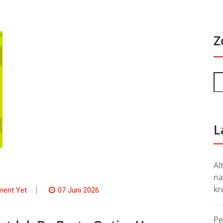
Z
L
Al
na
kr
ent Yet
07 Juni 2026
Pe