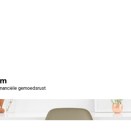
ld lenen? Ontdek de be
leningen in België
om
financiële gemoedsrust.