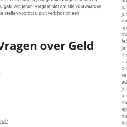
au
 u geld wilt lenen. Vergeet niet om alle voorwaarden
ju
 stellen voordat u zich verbindt tot een
ju
me
ap
ma
Vragen over Geld
fe
ja
de
no
ok
?
se
au
ju
ju
me
ap
ma
and?
fe