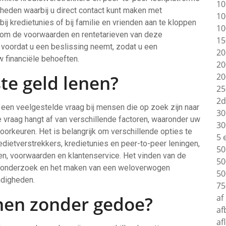
10
heden waarbij u direct contact kunt maken met
10
j kredietunies of bij familie en vrienden aan te kloppen
10
jk om de voorwaarden en rentetarieven van deze
15
n voordat u een beslissing neemt, zodat u een
20
 financiële behoeften.
20
te geld lenen?
20
25
2d
s een veelgestelde vraag bij mensen die op zoek zijn naar
30
 vraag hangt af van verschillende factoren, waaronder uw
30
voorkeuren. Het is belangrijk om verschillende opties te
5 
edietverstrekkers, kredietunies en peer-to-peer leningen,
50
ven, voorwaarden en klantenservice. Het vinden van de
50
ig onderzoek en het maken van een weloverwogen
50
ndigheden.
75
enen zonder gedoe?
af
af
af