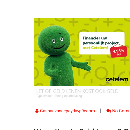
Cashadvancepaydayp9ecom
No Comm