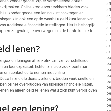
lenen zonder gedoe, zijn er verschillende opties
af
vrij maken. Online kredietverstrekkers bieden vaak
af
bij u zonder gedoe een lening kunt aanvragen en
ar
ningen zijn ook een optie waarbij u geld kunt lenen van
au
 traditionele financiële instellingen. Het is belangrijk
au
opties zorgvuldig te overwegen om de beste keuze te
au
au
eld lenen?
ax
ax
ba
 aangezien leningen afhankelijk zijn van verschillende
ba
 en leencapaciteit. Echter, als u op zoek bent naar
ba
gen om contact op te nemen met online
ba
 Deze financiële dienstverleners bieden vaak snelle en
be
n bij het overbruggen van tijdelijke financiële hiaten.
be
lenen en alleen geld te lenen wat u zich kunt veroorloven
be
be
el een lening?
be