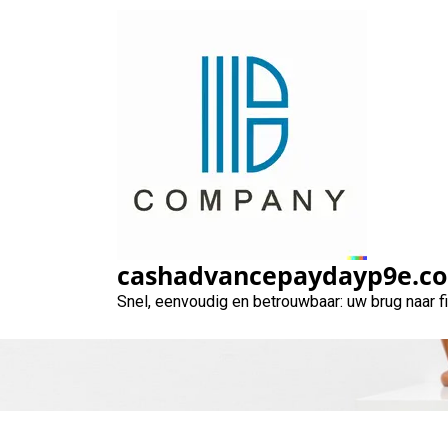
Naar
de
inhoud
gaan
Waar kan je ge
cashadvancepaydayp9e.c
Snel, eenvoudig en betrouwbaar: uw brug naar 