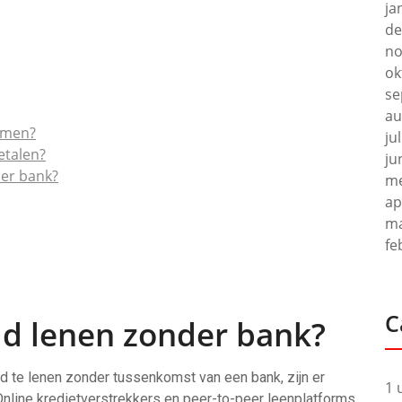
ja
de
no
ok
se
au
komen?
ju
etalen?
ju
der bank?
me
ap
ma
fe
C
ld lenen zonder bank?
d te lenen zonder tussenkomst van een bank, zijn er
1 
 Online kredietverstrekkers en peer-to-peer leenplatforms