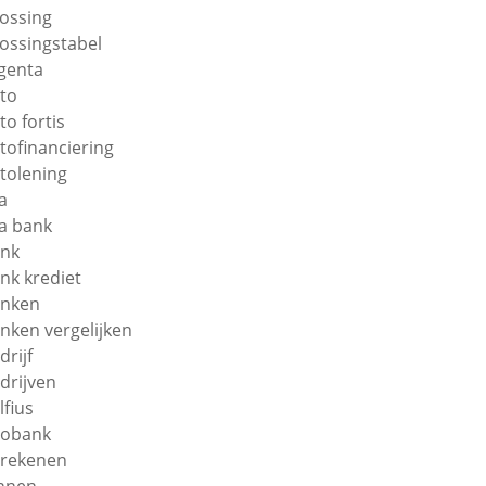
lossing
lossingstabel
genta
to
to fortis
tofinanciering
tolening
a
a bank
nk
nk krediet
nken
nken vergelijken
drijf
drijven
lfius
obank
rekenen