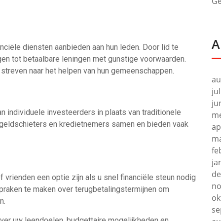
Ge
A
anciële diensten aanbieden aan hun leden. Door lid te
jgen tot betaalbare leningen met gunstige voorwaarden.
n streven naar het helpen van hun gemeenschappen.
au
ju
ju
n individuele investeerders in plaats van traditionele
me
n geldschieters en kredietnemers samen en bieden vaak
ap
ma
fe
ja
de
 vrienden een optie zijn als u snel financiële steun nodig
no
fspraken te maken over terugbetalingstermijnen om
ok
n.
se
over uw leendoelen, budgettaire mogelijkheden en