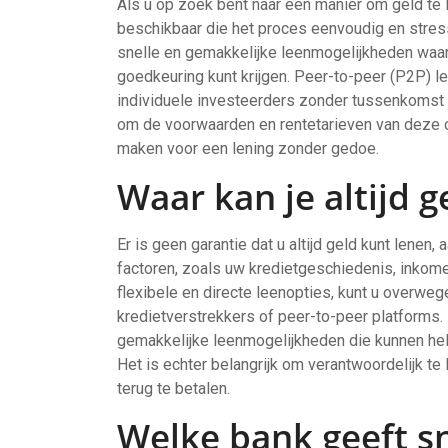
Als u op zoek bent naar een manier om geld te 
beschikbaar die het proces eenvoudig en stress
snelle en gemakkelijke leenmogelijkheden waar
goedkeuring kunt krijgen. Peer-to-peer (P2P) le
individuele investeerders zonder tussenkomst van
om de voorwaarden en rentetarieven van deze 
maken voor een lening zonder gedoe.
Waar kan je altijd g
Er is geen garantie dat u altijd geld kunt lenen,
factoren, zoals uw kredietgeschiedenis, inkomen
flexibele en directe leenopties, kunt u overwe
kredietverstrekkers of peer-to-peer platforms.
gemakkelijke leenmogelijkheden die kunnen helpe
Het is echter belangrijk om verantwoordelijk te 
terug te betalen.
Welke bank geeft sn