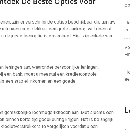
ntdek De Beste Opties Voor
op
enen, zijn er verschillende opties beschikbaar die aan uw
Fl
 uitgaven moet dekken, een grote aankoop wilt doen of
ee
an de juiste leenoptie is essentieel. Hier zijn enkele van
Ve
Fi
en leningen aan, waaronder persoonlijke leningen,
Ho
ij een bank, moet u meestal een kredietcontrole
ee
als een stabiel inkomen en een goede
L
 en gemakkelijke leenmogelijkheden aan. Met slechts een
n binnen korte tijd goedkeuring krijgen. Het is belangrijk
kredietverstrekkers te vergelijken voordat u een