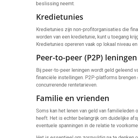
beslissing neemt.
Kredietunies
Kredietunies zijn non-profitorganisaties die fin
worden van een kredietunie, kunt u toegang kri
Kredietunies opereren vaak op lokaal niveau e
Peer-to-peer (P2P) leningen
Bij peer-to-peer leningen wordt geld geleend va
financiële instellingen. P2P-platforms brenge
concurrerende rentetarieven.
Familie en vrienden
Soms kan het lenen van geld van familieleden of
heeft. Het is echter belangrijk om duidelijke a
eventuele spanningen in de relatie te voorkome
Het is essentieel om zorgvuldig na te denken 