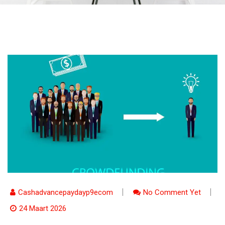
Cashadvancepaydayp9ecom
No Comment Yet
24 Maart 2026