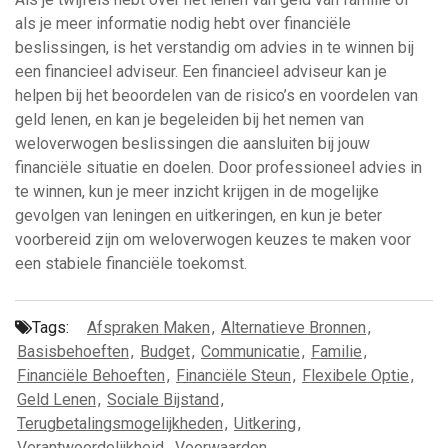
als je meer informatie nodig hebt over financiële
beslissingen, is het verstandig om advies in te winnen bij
een financieel adviseur. Een financieel adviseur kan je
helpen bij het beoordelen van de risico’s en voordelen van
geld lenen, en kan je begeleiden bij het nemen van
weloverwogen beslissingen die aansluiten bij jouw
financiële situatie en doelen. Door professioneel advies in
te winnen, kun je meer inzicht krijgen in de mogelijke
gevolgen van leningen en uitkeringen, en kun je beter
voorbereid zijn om weloverwogen keuzes te maken voor
een stabiele financiële toekomst.
Tags:
Afspraken Maken
,
Alternatieve Bronnen
,
Basisbehoeften
,
Budget
,
Communicatie
,
Familie
,
Financiële Behoeften
,
Financiële Steun
,
Flexibele Optie
,
Geld Lenen
,
Sociale Bijstand
,
Terugbetalingsmogelijkheden
,
Uitkering
,
Verantwoordelijkheid
,
Voorwaarden