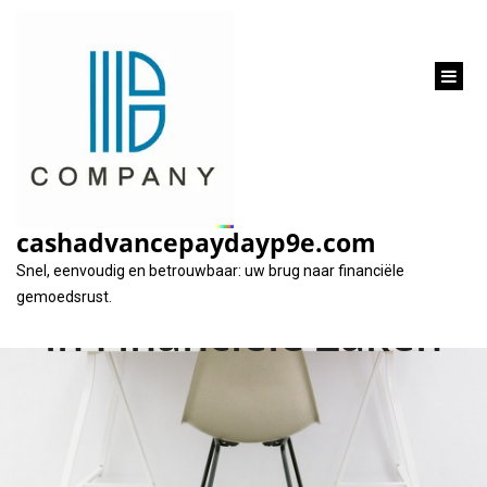
inhoud
gaan
Uitkering en Geld
Lenen van Familie:
cashadvancepaydayp9e.com
Een Delicate Balans
Snel, eenvoudig en betrouwbaar: uw brug naar financiële
gemoedsrust.
in Financiële Zaken