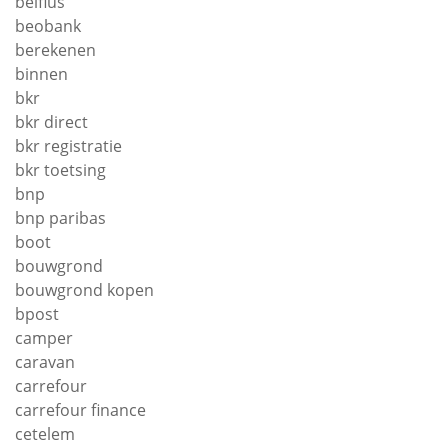
belfius
beobank
berekenen
binnen
bkr
bkr direct
bkr registratie
bkr toetsing
bnp
bnp paribas
boot
bouwgrond
bouwgrond kopen
bpost
camper
caravan
carrefour
carrefour finance
cetelem