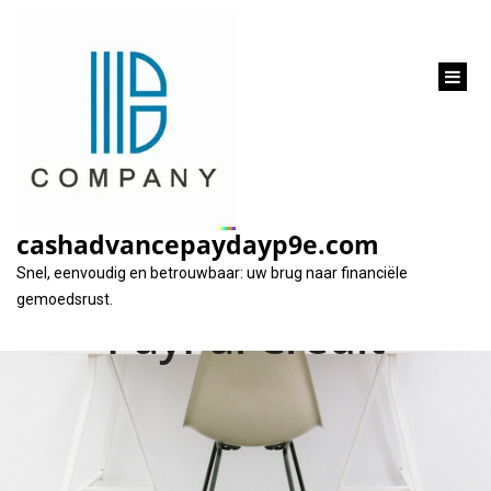
inhoud
gaan
Flexibel Geld Lenen
met PayPal: Ontdek
cashadvancepaydayp9e.com
de Voordelen van
Snel, eenvoudig en betrouwbaar: uw brug naar financiële
gemoedsrust.
PayPal Credit