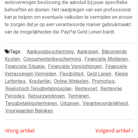
weloverwogen beslissing die aansluit bij jouw specifieke
behoeften en doelen. Het raadplegen van een professional
kan je helpen om eventuele valkuilen te vermijden en ervoor
te zorgen dat je op een verantwoorde manier gebruikmaakt
van de mogelijkheden die PayPal Geld Lenen biedt.
Tags:
Aankoopbescherming
,
Aankopen
,
Bijkomende
Kosten
,
Consumentenbescherming
,
Financiële Middelen
,
Financiële Situatie
,
Financiële Verplichtingen
,
Financiële
Verrassingen Vermijden
,
Flexibiliteit
,
Geld Lenen
,
Kleine
Lettertjes
,
Kredietlijn
,
Online Winkelen
,
Promoties
,
Realistisch Terugbetalingsplan
,
Rentevoet
,
Rentevrije
Periodes
,
Retourzendingen
,
Termijnen
,
Terugbetalingstermijnen
,
Uitgaven
,
Verantwoordelijkheid
,
Voorwaarden Bekijken
Vorig artikel
Volgend artikel