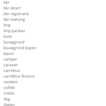
bkr
bkr direct
bkr registratie
bkr toetsing
bnp
bnp paribas
boot
bouwgrond
bouwgrond kopen
bpost
camper
caravan
carrefour
carrefour finance
cetelem
cofidis
crelan
dag
dagen