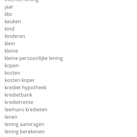
jaar
kbc
keuken
kind
kinderen
klein
kleine
kleine persoonlijke lening
kopen
kosten
kosten koper
krediet hypotheek
kredietbank
kredietrente
leemans kredieten
lenen
lening aanvragen
lening berekenen