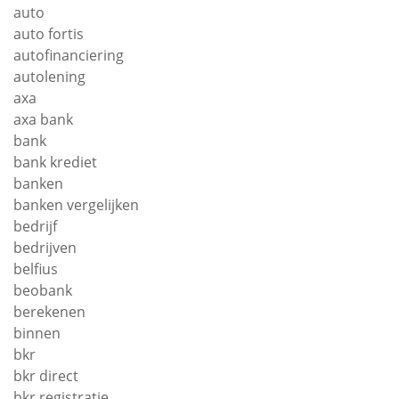
auto
auto fortis
autofinanciering
autolening
axa
axa bank
bank
bank krediet
banken
banken vergelijken
bedrijf
bedrijven
belfius
beobank
berekenen
binnen
bkr
bkr direct
bkr registratie