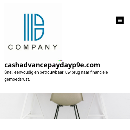
inhoud
gaan
Financier uw
droomhuis met een
cashadvancepaydayp9e.com
lening voor vastgoed
Snel, eenvoudig en betrouwbaar: uw brug naar financiële
gemoedsrust.