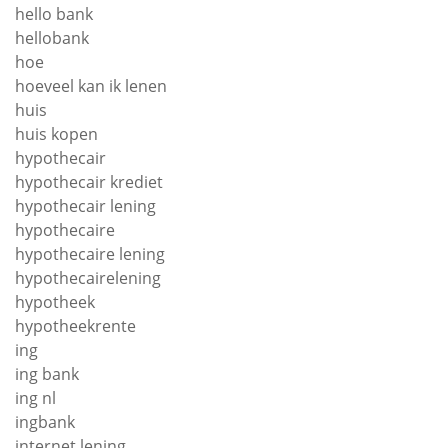
hello bank
hellobank
hoe
hoeveel kan ik lenen
huis
huis kopen
hypothecair
hypothecair krediet
hypothecair lening
hypothecaire
hypothecaire lening
hypothecairelening
hypotheek
hypotheekrente
ing
ing bank
ing nl
ingbank
internet lening