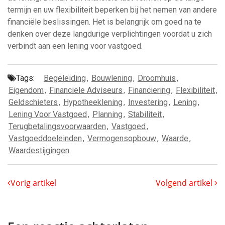
termijn en uw flexibiliteit beperken bij het nemen van andere
financiële beslissingen. Het is belangrijk om goed na te
denken over deze langdurige verplichtingen voordat u zich
verbindt aan een lening voor vastgoed.
Tags:
Begeleiding
,
Bouwlening
,
Droomhuis
,
Eigendom
,
Financiële Adviseurs
,
Financiering
,
Flexibiliteit
,
Geldschieters
,
Hypotheeklening
,
Investering
,
Lening
,
Lening Voor Vastgoed
,
Planning
,
Stabiliteit
,
Terugbetalingsvoorwaarden
,
Vastgoed
,
Vastgoeddoeleinden
,
Vermogensopbouw
,
Waarde
,
Waardestijgingen
Vorig artikel
Volgend artikel